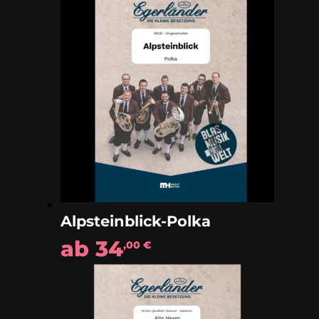
Alpsteinblick-Polka
ab
34
,00
€