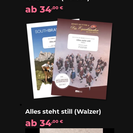
ab
34
,00
€
Alles steht still (Walzer)
ab
34
,00
€