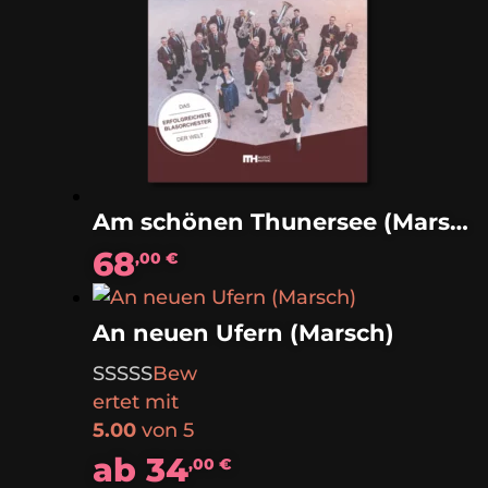
Am schönen Thunersee (Marsch)
68
,00
€
An neuen Ufern (Marsch)
Bew
ertet mit
5.00
von 5
ab
34
,00
€