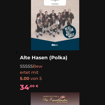
Alte Hasen (Polka)
Bew
ertet mit
5.00
von 5
34
,00
€