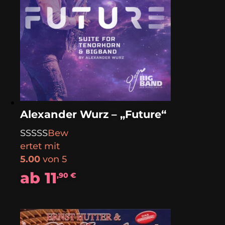
Alexander Wurz – „Future“
Bew
ertet mit
5.00
von 5
ab
11
,90
€