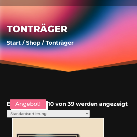
TONTRÄGER
Start
/
Shop
/ Tonträger
Ergebnisse 1 – 10 von 39 werden angezeigt
Angebot!
Angebot!
Angebot!
Angebot!
Angebot!
Angebot!
Angebot!
Angebot!
Angebot!
Angebot!
Angebot!
Angebot!