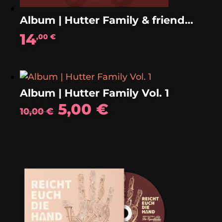
Album | Hutter Family & friends Vol. 2
14
,00
€
Album | Hutter Family Vol. 1
Ursprünglicher
Aktueller
5,00
€
10,00
€
Preis
Preis
war:
ist:
10,00 €
5,00 €.