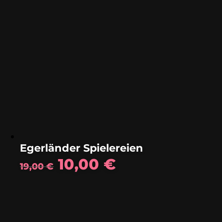
Egerländer Spielereien
Ursprünglicher
Aktueller
10,00
€
19,00
€
Preis
Preis
war:
ist:
19,00 €
10,00 €.