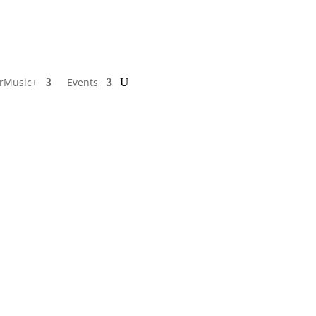
rMusic+
Events