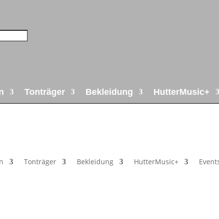
n
Tonträger
Bekleidung
HutterMusic+
n
Tonträger
Bekleidung
HutterMusic+
Event