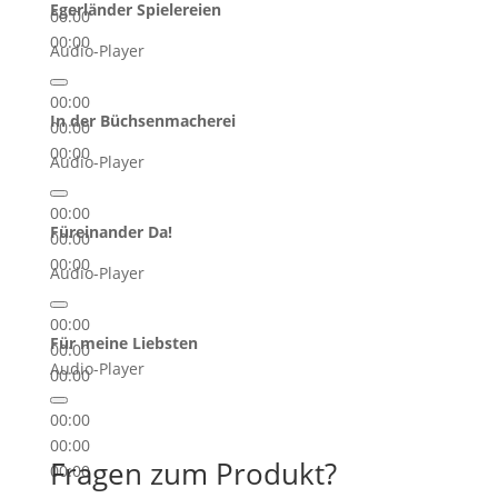
Egerländer Spielereien
00:00
00:00
Audio-Player
00:00
In der Büchsenmacherei
00:00
00:00
Audio-Player
00:00
Füreinander Da!
00:00
00:00
Audio-Player
00:00
Für meine Liebsten
00:00
Audio-Player
00:00
00:00
00:00
Fragen zum Produkt?
00:00