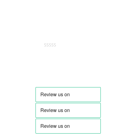
1 review for
DKEB LIVE BEST
OF - SCHALLPLATTE
Bewertet mit
5
von 5
Maria Murer-Lienert
–
26. Juli 2025
Blasmusik auf dem allerhöchsten
Niveau