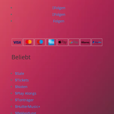
Folgen
Folgen
Folgen
Beliebt
$
Sale
$
Tickets
$
Noten
$
Play Alongs
$
Tonträger
$
HutterMusic+
$
Bekleidung