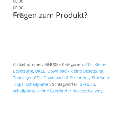
00:00
00:00
Fragen zum Produkt?
00:00
Artikelnummer:
MHU055
Kategorien:
CD - Kleine
Besetzung
,
DKEB
,
Download - kleine Besetzung
,
Tonträger
,
CDs
,
Downloads & Streaming
,
Startseite -
Tipps
,
Schallplatten
Schlagwörter:
dkeb
,
lp
,
schallplatte
,
kleine Egerländer besetzung
,
vinyl