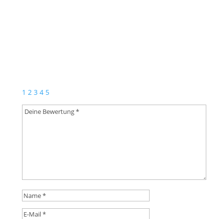
Blasmusik auf dem allerhöchsten
Niveau
Bewertung hinzufügen
Deine E-Mail-Adresse wird nicht veröffentlicht.
Erforderliche Felder sind mit
*
markiert
1
2
3
4
5