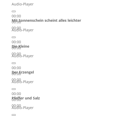
Audio-Player
00:00
Mit Sonnenschein scheint alles leichter
00:00
00:00
Audio-Player
00:00
Die Kleine
00:00
00:00
Audio-Player
00:00
Der Erzengel
00:00
00:00
Audio-Player
00:00
Pfeffer und Salz
00:00
00:00
Audio-Player