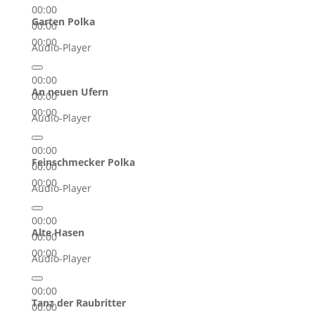
00:00
Garten Polka
00:00
00:00
Audio-Player
00:00
An neuen Ufern
00:00
00:00
Audio-Player
00:00
Feinschmecker Polka
00:00
00:00
Audio-Player
00:00
Alte Hasen
00:00
00:00
Audio-Player
00:00
Tanz der Raubritter
00:00