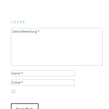
Bewertung hinzufügen
Deine E-Mail-Adresse wird nicht veröffentlicht.
Erforderliche Felder sind mit
*
markiert
1
2
3
4
5
Name, E-Mail-Adresse und Website in diesem
Browser für meinen nächsten Kommentar speichern.