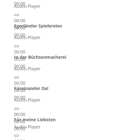
00:00
Audio-Player
00:00
Egerländer Spielereien
00:00
00:00
Audio-Player
00:00
In der Büchsenmacherei
00:00
00:00
Audio-Player
00:00
Füreinander Da!
00:00
00:00
Audio-Player
00:00
Für meine Liebsten
00:00
Audio-Player
00:00