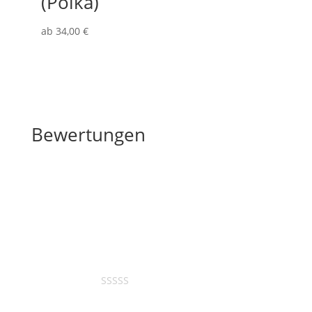
(Polka)
ab
34
,00
€
Bewertungen
1 review for
DKEB LIVE BEST
OF - SCHALLPLATTE
Bewertet mit
5
von 5
Maria Murer-Lienert
–
26. Juli 2025