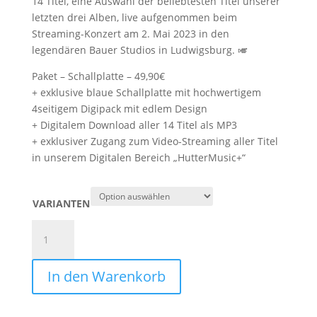
14 Titel
, eine Auswahl der beliebtesten Titel unserer
letzten drei Alben
,
live aufgenommen beim
Streaming-Konzert am 2. Mai 2023
in den
legendären Bauer Studios in Ludwigsburg
. 🎺
Paket – Schallplatte – 49,90€
+ exklusive blaue Schallplatte mit hochwertigem
4seitigem Digipack mit edlem Design
+ Digitalem Download aller 14 Titel als MP3
+ exklusiver Zugang zum Video-Streaming aller Titel
in unserem Digitalen Bereich „HutterMusic+“
VARIANTEN
DKEB
LIVE
BEST
In den Warenkorb
OF
-
SCHALLPLATTE