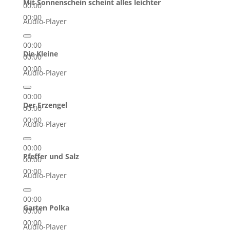
Mit Sonnenschein scheint alles leichter
00:00
00:00
Audio-Player
00:00
Die Kleine
00:00
00:00
Audio-Player
00:00
Der Erzengel
00:00
00:00
Audio-Player
00:00
Pfeffer und Salz
00:00
00:00
Audio-Player
00:00
Garten Polka
00:00
00:00
Audio-Player