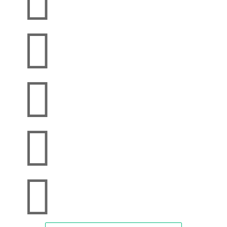




