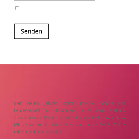
Name, E-Mail-Adresse und Website in diesem
Browser für meinen nächsten Kommentar speichern.
Senden
Seit vielen Jahren steht unsere Familie mit
Leidenschaft für Blasmusik in all ihrer Vielfalt,
Tradition und Moderne. Wir glauben fest daran, dass
(Blas-) Musik die Menschen auf beste Art & Weise
miteinander verbindet.