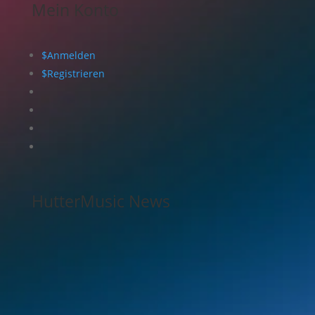
Mein Konto
$
Anmelden
$
Registrieren
HutterMusic News