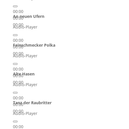
00:00
An neuen Ufern
00:00
00:00
Audio-Player
00:00
Feinschmecker Polka
00:00
00:00
Audio-Player
00:00
Alte Hasen
00:00
00:00
Audio-Player
00:00
Tanz der Raubritter
00:00
00:00
Audio-Player
00:00