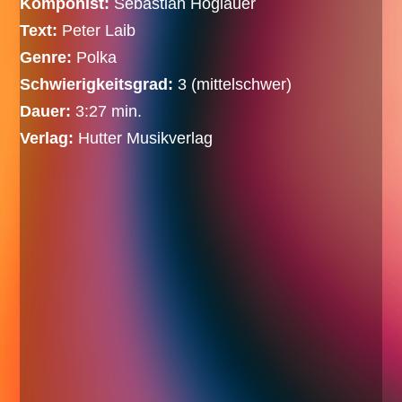
Komponist:
Sebastian Höglauer
Text:
Peter Laib
Genre:
Polka
Schwierigkeitsgrad:
3 (mittelschwer)
Dauer:
3:27 min.
Verlag:
Hutter Musikverlag