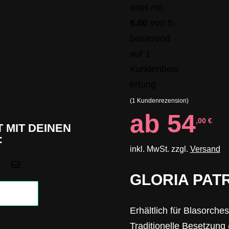
ertet mit
5.00
von 5,
basierend
auf
1
Kundenbew
ertung
(
1
Kundenrezension)
ab
54
,00
€
 MIT DEINEN
:
inkl. MwSt. zzgl.
Versand

GLORIA PATR
Erhältlich für Blasorches
Traditionelle Besetzung (