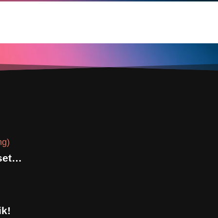
Gabriellas Sang (Variable Besetzung)
ik!