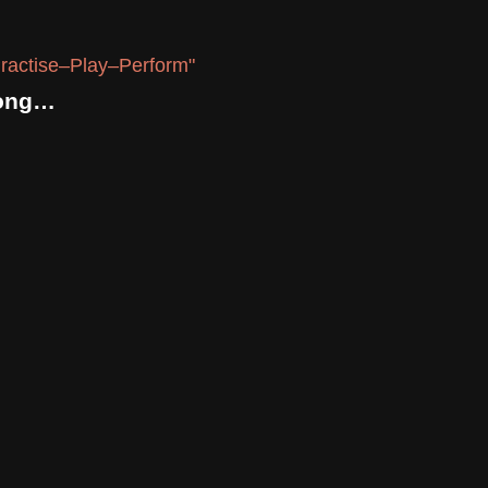
Posaunen Quartett & Play Along „Practise–Play–Perform“