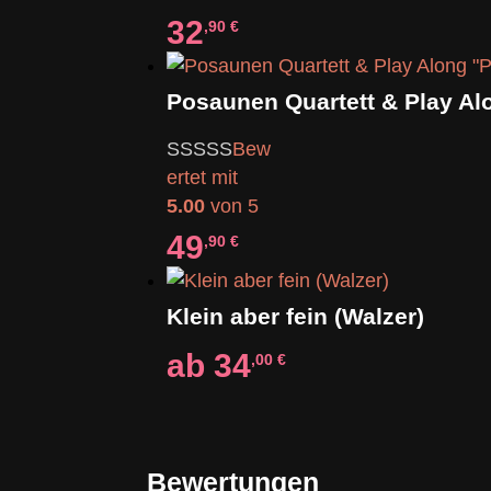
32
,90
€
Bew
ertet mit
5.00
von 5
49
,90
€
Klein aber fein (Walzer)
ab
34
,00
€
Bewertungen