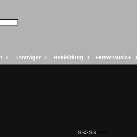
n
Tonträger
Bekleidung
HutterMusic+
Bew