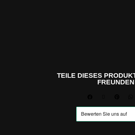
TEILE DIESES PRODUKT
FREUNDEN



