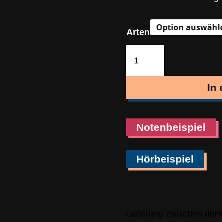
Arten
Gloria
Patri
(Marsch)
In
Menge
Notenbeispiel
Hörbeispiel
Lieferung zwischen dem