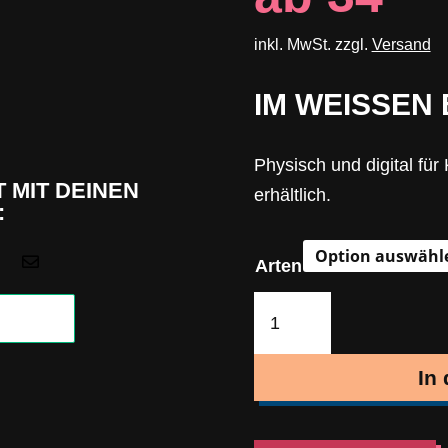
inkl. MwSt. zzgl.
Versand
IM WEISSEN
Physisch und digital fü
 MIT DEINEN
erhältlich.
:

Arten
Im
weißen
Bräuhaus
In
(Polka)
Menge