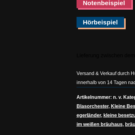
Notenbeispiel
Hörbeispiel
Lieferung zwischen dem
Versand & Verkauf durch 
innerhalb von 14 Tagen nac
Artikelnummer:
n. v.
Kate
Blasorchester
,
Kleine Be
egerländer
,
kleine besetz
im weißen bräuhaus
,
brä