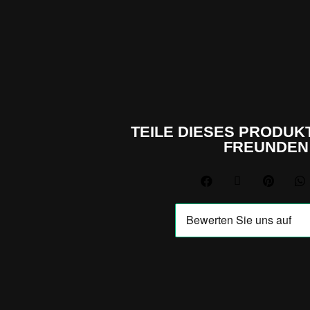
TEILE DIESES PRODUKT
FREUNDEN



