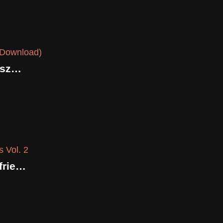
Bläserquintett zur Weihnachtszeit (Download)
Play along – Hutter Family & friends Vol. 2