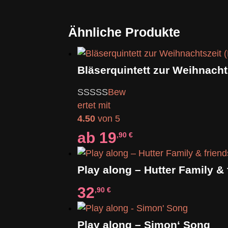
Ähnliche Produkte
Bew
ertet mit
4.50
von 5
ab
19
,90
€
32
,90
€
Play along – Simon‘ Song