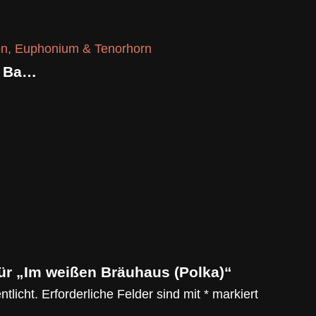
BrassTrail – Bläserschule für Bariton, Euphonium & Tenorhorn
für „Im weißen Bräuhaus (Polka)“
tlicht.
Erforderliche Felder sind mit
*
markiert