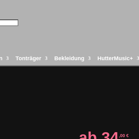
n
Tonträger
Bekleidung
HutterMusic+
ab
34
,00
€