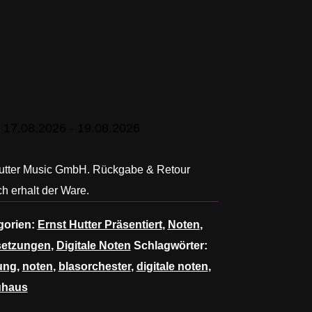
 17.08.2026 - 19.08.2026
Hutter Music GmbH. Rückgabe & Retour
h erhalt der Ware.
gorien:
Ernst Hutter Präsentiert
,
Noten
,
setzungen
,
Digitale Noten
Schlagwörter:
ung
,
noten
,
blasorchester
,
digitale noten
,
uhaus