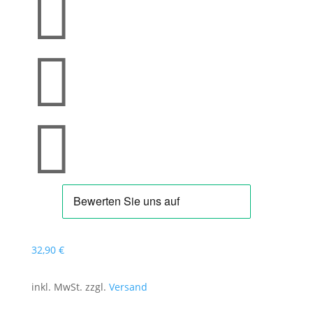



32
,90
€
inkl. MwSt. zzgl.
Versand