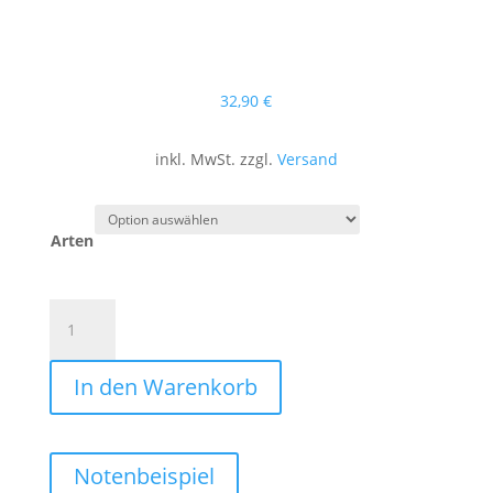
32
,90
€
inkl. MwSt. zzgl.
Versand
Arten
Play
along
–
In den Warenkorb
Hutter
Family
&
friends
Notenbeispiel
Vol.