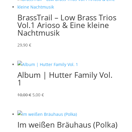
BrassTrail – Low Brass Trios
Vol.1 Arioso & Eine kleine
Nachtmusik
29
,90
€
Album | Hutter Family Vol.
1
Ursprünglicher
Aktueller
10,00
€
5,00
€
Preis
Preis
war:
ist:
10,00 €
5,00 €.
Im weißen Bräuhaus (Polka)