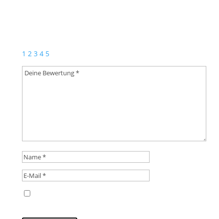
Schreibe die erste Rezension für „Play along – Hutter
Family & friends Vol. 2“
Deine E-Mail-Adresse wird nicht veröffentlicht.
Erforderliche Felder sind mit
*
markiert
1
2
3
4
5
Name, E-Mail-Adresse und Website in diesem
Browser für meinen nächsten Kommentar speichern.