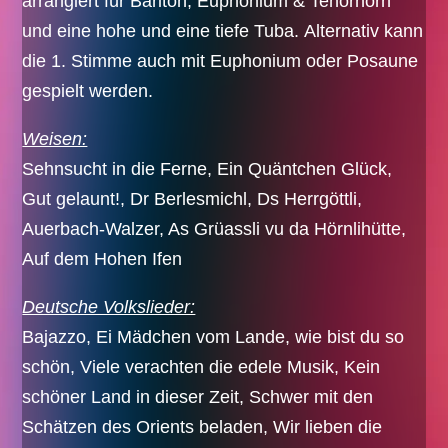
arrangiert für Bariton, Euphonium & Tenorhorn
und eine hohe und eine tiefe Tuba. Alternativ kann
die 1. Stimme auch mit Euphonium oder Posaune
gespielt werden.
Weisen:
Sehnsucht in die Ferne, Ein Quäntchen Glück,
Gut gelaunt!, Dr Berlesmichl, Ds Herrgöttli,
Auerbach-Walzer, As Grüassli vu da Hörnlihütte,
Auf dem Hohen Ifen
Deutsche Volkslieder:
Bajazzo, Ei Mädchen vom Lande, wie bist du so
schön, Viele verachten die edele Musik, Kein
schöner Land in dieser Zeit, Schwer mit den
Schätzen des Orients beladen, Wir lieben die