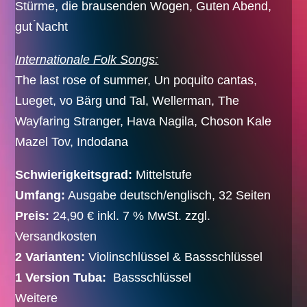
Stürme, die brausenden Wogen, Guten Abend,
gut ́Nacht
Internationale Folk Songs:
The last rose of summer, Un poquito cantas,
Lueget, vo Bärg und Tal, Wellerman, The
Wayfaring Stranger, Hava Nagila, Choson Kale
Mazel Tov, Indodana
Schwierigkeitsgrad:
Mittelstufe
Umfang:
Ausgabe deutsch/englisch, 32 Seiten
Preis:
24,90 € inkl. 7 % MwSt. zzgl.
Versandkosten
2 Varianten:
Violinschlüssel & Bassschlüssel
1 Version Tuba:
Bassschlüssel
Weitere