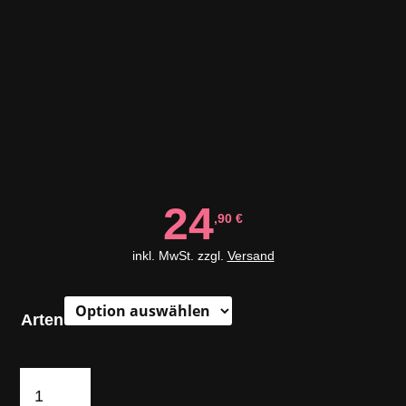
24
,90
€
inkl. MwSt. zzgl.
Versand
Arten
BrassTrail