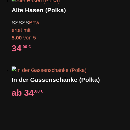
Alte Hasen (Polka)
Bew
ertet mit
5.00
von 5
34
,00
€
In der Gassenschänke (Polka)
ab
34
,00
€