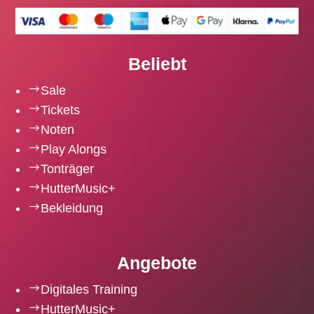
Beliebt
$
Sale
$
Tickets
$
Noten
$
Play Alongs
$
Tonträger
$
HutterMusic+
$
Bekleidung
Angebote
$
Digitales Training
$
HutterMusic+