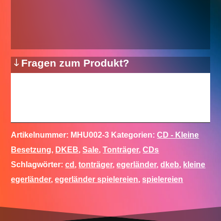
Fragen zum Produkt?
Artikelnummer:
MHU002-3
Kategorien:
CD - Kleine
Besetzung
,
DKEB
,
Sale
,
Tonträger
,
CDs
Schlagwörter:
cd
,
tonträger
,
egerländer
,
dkeb
,
kleine
egerländer
,
egerländer spielereien
,
spielereien