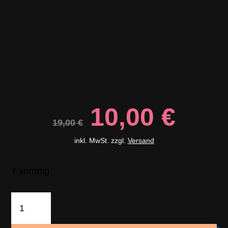
Ursprüngli
Aktu
10,00
€
19,00
€
Preis
Prei
war:
ist:
inkl. MwSt. zzgl.
Versand
19,00 €
10,0
7 vorrätig
Egerländer
Spielereien