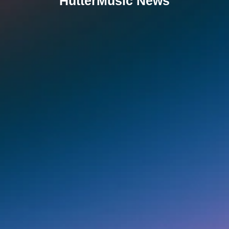
HutterMusic News