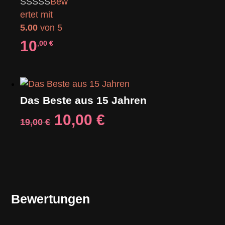
Bew
ertet mit
5.00
von 5
10
,00
€
Das Beste aus 15 Jahren
Ursprünglicher
Aktueller
10,00
€
19,00
€
Preis
Preis
war:
ist:
19,00 €
10,00 €.
Bewertungen