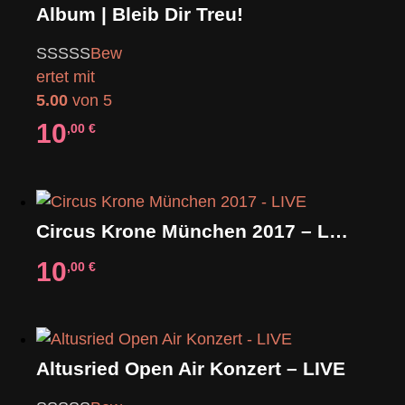
Album | Bleib Dir Treu!
Bew
ertet mit
5.00
von 5
10
,00
€
Circus Krone München 2017 – LIVE
10
,00
€
Altusried Open Air Konzert – LIVE