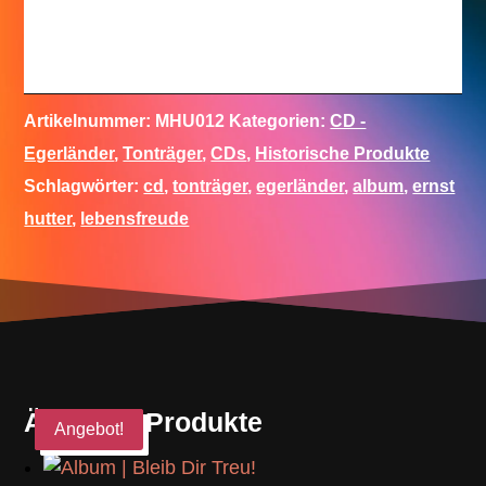
Artikelnummer:
MHU012
Kategorien:
CD -
Egerländer
,
Tonträger
,
CDs
,
Historische Produkte
Schlagwörter:
cd
,
tonträger
,
egerländer
,
album
,
ernst
hutter
,
lebensfreude
Ähnliche Produkte
Angebot!
Angebot!
Angebot!
Angebot!