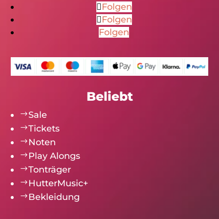
Folgen
Folgen
Folgen
Beliebt
$
Sale
$
Tickets
$
Noten
$
Play Alongs
$
Tonträger
$
HutterMusic+
$
Bekleidung