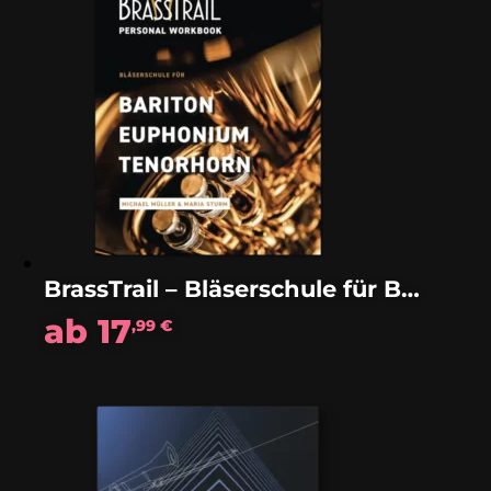
BrassTrail – Bläserschule für Bariton, Euphonium & Tenorhorn
ab
17
,99
€