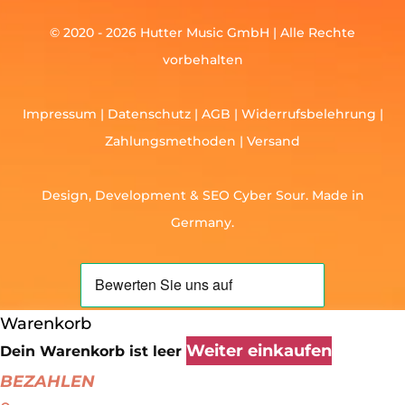
© 2020 - 2026 Hutter Music GmbH | Alle Rechte
vorbehalten
Impressum
|
Datenschutz
|
AGB
|
Widerrufsbelehrung
|
Zahlungsmethoden
|
Versand
Design, Development &
SEO
Cyber Sour
. Made in
Germany.
Warenkorb
Weiter einkaufen
Dein Warenkorb ist leer
BEZAHLEN