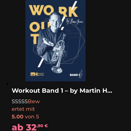
Workout Band 1 – by Martin Hutter
Bew
ertet mit
5.00
von 5
ab
32
,90
€