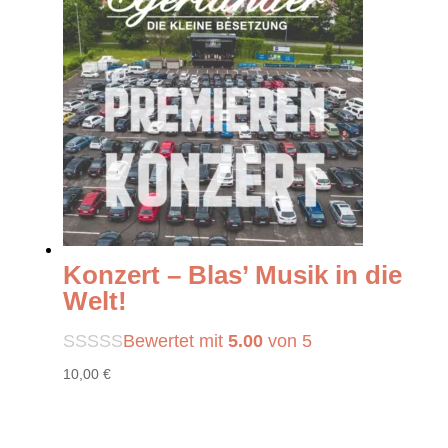
Konzert – Blas’ Musik in die
Welt!
Bewertet mit
5.00
von 5
10
,00
€