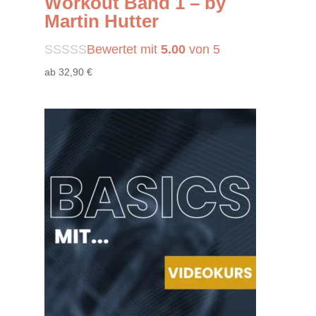
Workout Band 1 – by
Martin Hutter
Bewertet mit
5.00
von 5
ab
32
,90
€