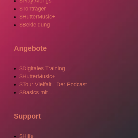
$
Play Alongs
$
Tonträger
$
HutterMusic+
$
Bekleidung
Angebote
$
Digitales Training
$
HutterMusic+
$
Tour Vielfalt - Der Podcast
$
Basics mit...
Support
$
Hilfe