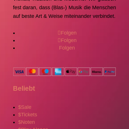
fest daran, dass (Blas-) Musik die Menschen
auf beste Art & Weise miteinander verbindet.
Folgen
Folgen
Folgen
Beliebt
$
Sale
$
Tickets
$
Noten