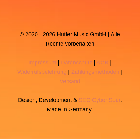
© 2020 - 2026 Hutter Music GmbH | Alle
Rechte vorbehalten
Impressum
|
Datenschutz
|
AGB
|
Widerrufsbelehrung
|
Zahlungsmethoden
|
Versand
Design, Development &
SEO
Cyber Sour
.
Made in Germany.