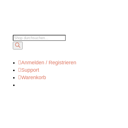
Products
search

Anmelden / Registrieren

Support

Warenkorb