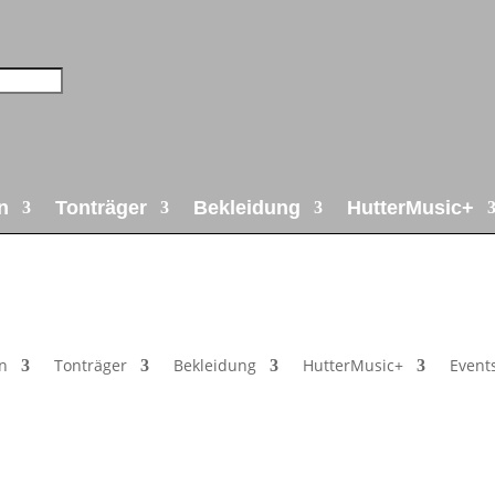
n
Tonträger
Bekleidung
HutterMusic+
n
Tonträger
Bekleidung
HutterMusic+
Event