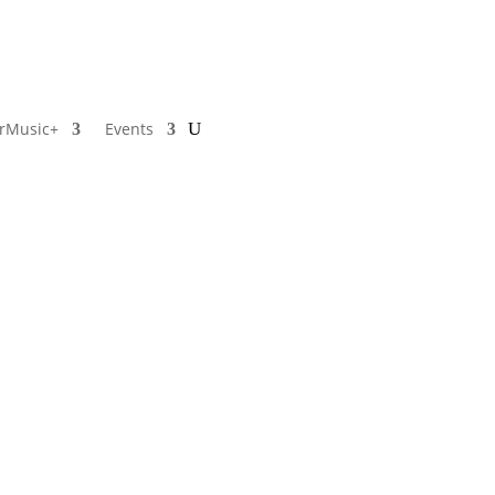
rMusic+
Events