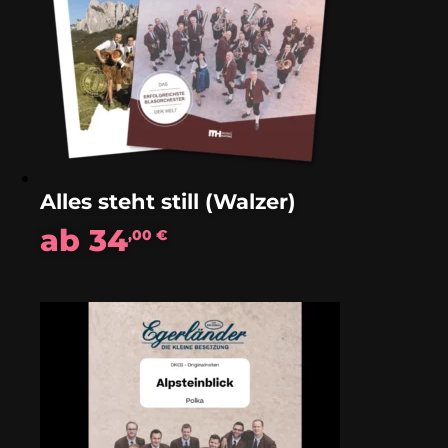
Alles steht still (Walzer)
ab
34
,00
€