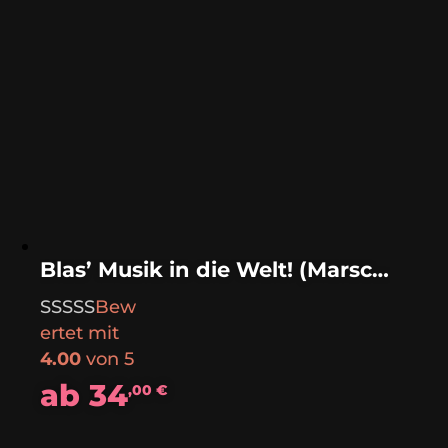
Blas’ Musik in die Welt! (Marsch)
Bew
ertet mit
4.00
von 5
ab
34
,00
€