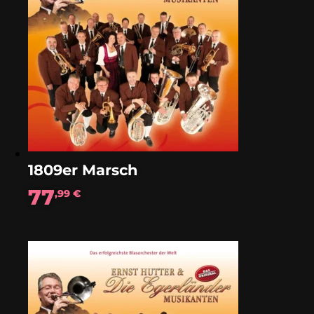
1809er Marsch
77
,99
€