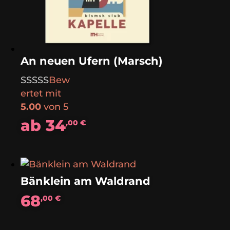
An neuen Ufern (Marsch)
Bew
ertet mit
5.00
von 5
ab
34
,00
€
Bänklein am Waldrand
68
,00
€