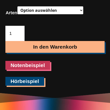
Arten
Alles
steht
still
In den Warenkorb
(Walzer)
Menge
Notenbeispiel
Hörbeispiel