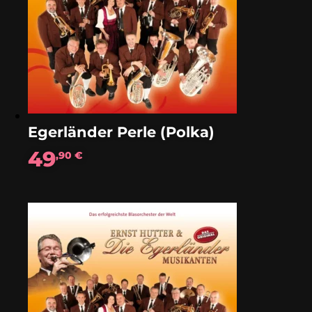
Egerländer Perle (Polka)
49
,90
€