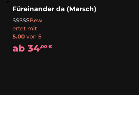
Füreinander da (Marsch)
Bew
ertet mit
5.00
von 5
ab
34
,00
€