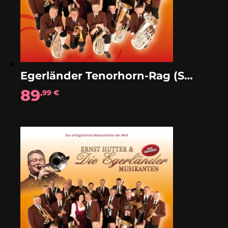
Egerländer Tenorhorn-Rag (Solo)
89
,99
€