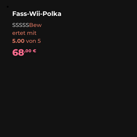
Fass-Wii-Polka
Bew
ertet mit
5.00
von 5
68
,00
€