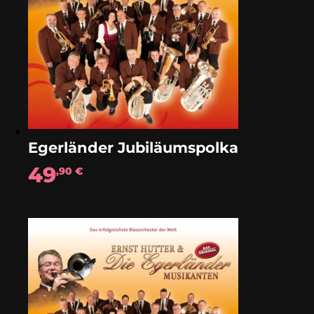
Egerländer Jubiläumspolka
49
,90
€