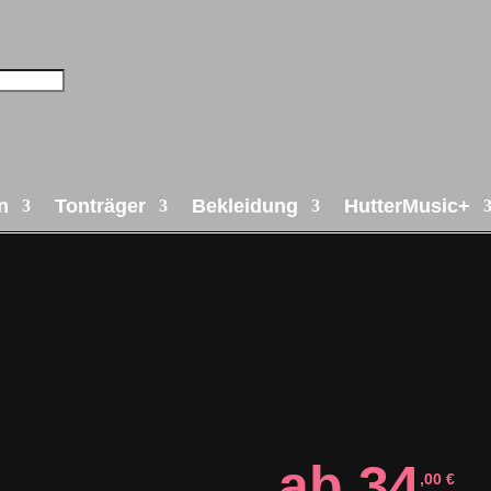
n
Tonträger
Bekleidung
HutterMusic+
ab
34
,00
€