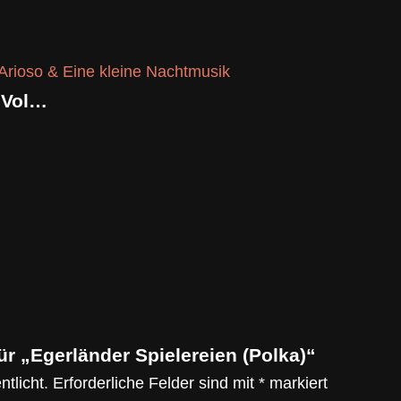
BrassTrail – Low Brass Trios Vol.1 Arioso & Eine kleine Nachtmusik
ür „Egerländer Spielereien (Polka)“
tlicht.
Erforderliche Felder sind mit
*
markiert