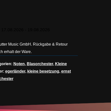
 17.08.2026 - 19.08.2026
Hutter Music GmbH. Rückgabe & Retour
h erhalt der Ware.
gorien:
Noten
,
Blasorchester
,
Kleine
er:
egerländer
,
kleine besetzung
,
ernst
chester