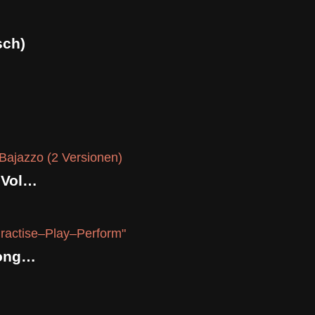
sch)
BrassTrail – Low Brass Trios Vol.3 Bajazzo (2 Versionen)
Posaunen Quartett & Play Along „Practise–Play–Perform“