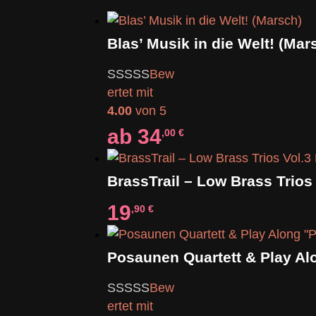
Blas’ Musik in die Welt! (Mar
Bew
ertet mit
4.00
von 5
ab
34
,00
€
19
,90
€
Bew
ertet mit