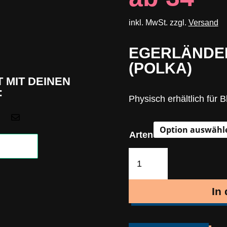
inkl. MwSt. zzgl.
Versand
EGERLÄNDER
(POLKA)
 MIT DEINEN
:
Physisch erhältlich für 

Arten
Egerländer
Spielereien
(Polka)
In
Menge