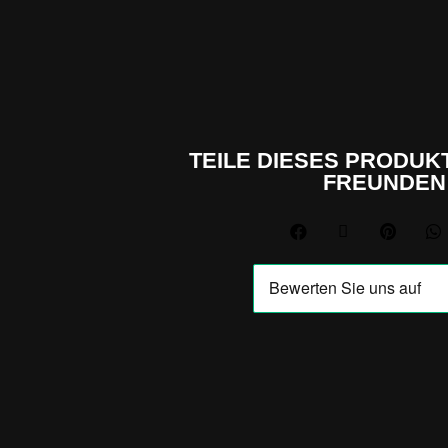
TEILE DIESES PRODUKT
FREUNDEN



