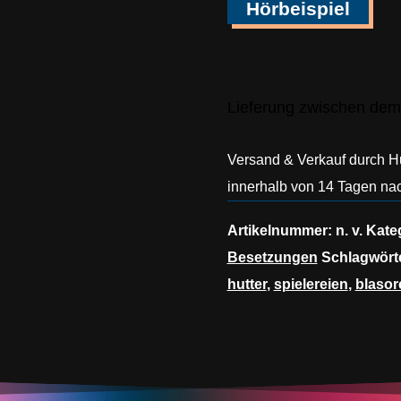
Hörbeispiel
Lieferung zwischen dem
Versand & Verkauf durch 
innerhalb von 14 Tagen nac
Artikelnummer:
n. v.
Kate
Besetzungen
Schlagwört
hutter
,
spielereien
,
blasor