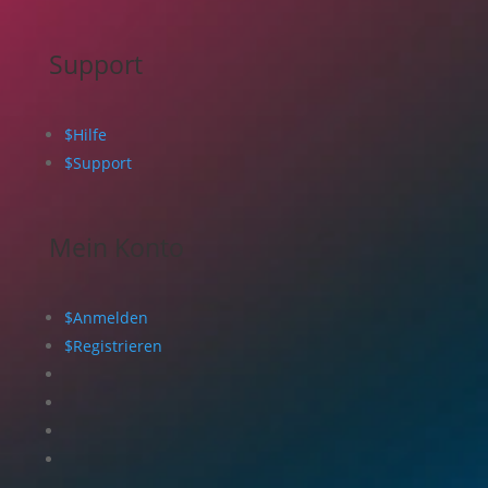
Support
$
Hilfe
$
Support
Mein Konto
$
Anmelden
$
Registrieren