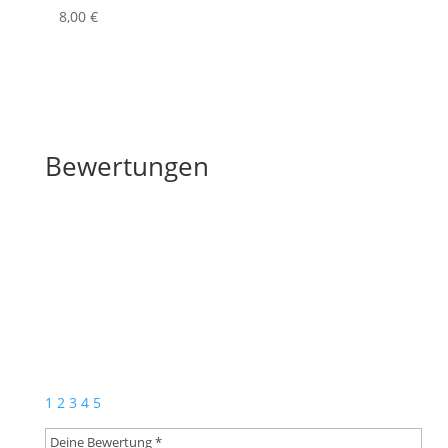
8
,00
€
Bewertungen
Bewertungen
Schreibe die erste Rezension für „Bläsertrio zur
Weihnachtszeit (Download)“
Deine E-Mail-Adresse wird nicht veröffentlicht.
Erforderliche Felder sind mit
*
markiert
1
2
3
4
5