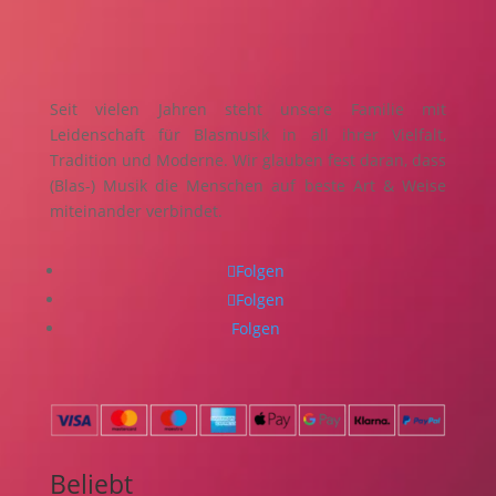
Seit vielen Jahren steht unsere Familie mit
Leidenschaft für Blasmusik in all ihrer Vielfalt,
Tradition und Moderne. Wir glauben fest daran, dass
(Blas-) Musik die Menschen auf beste Art & Weise
miteinander verbindet.
Folgen
Folgen
Folgen
Beliebt