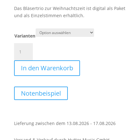
Das Bläsertrio zur Weihnachtszeit ist digital als Paket
und als Einzelstimmen erhältlich.
Varianten
Bläsertrio
zur
Weihnachtszeit
In den Warenkorb
(Download)
Menge
Notenbeispiel
Lieferung zwischen dem 13.08.2026 - 17.08.2026
Versand & Verkauf durch Hutter Music GmbH.