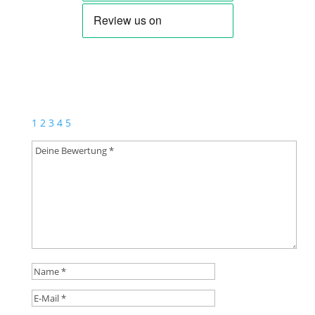
Schreibe die erste Rezension für „Bläsertrio zur
Weihnachtszeit (Download)“
Deine E-Mail-Adresse wird nicht veröffentlicht.
Erforderliche Felder sind mit
*
markiert
1
2
3
4
5