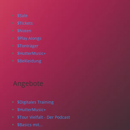
$
Sale
$
Tickets
$
Noten
$
Play Alongs
$
Tonträger
$
HutterMusic+
$
Bekleidung
Angebote
$
Digitales Training
$
HutterMusic+
$
Tour Vielfalt - Der Podcast
$
Basics mit...