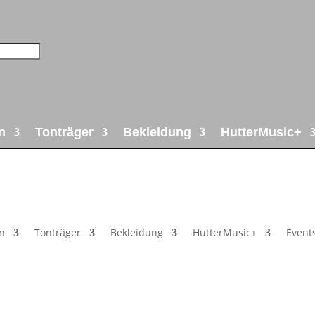
n
Tonträger
Bekleidung
HutterMusic+
n
Tonträger
Bekleidung
HutterMusic+
Event