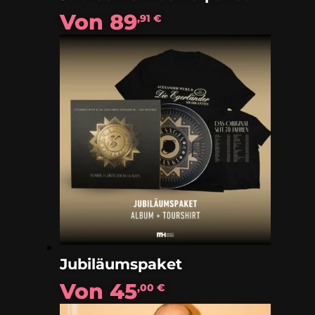
Von
89
,91
€
Jubiläumspaket
Von
45
,00
€