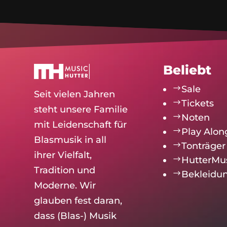
Beliebt
$
Sale
Seit vielen Jahren
$
Tickets
steht unsere Familie
$
Noten
mit Leidenschaft für
$
Play Alon
Blasmusik in all
$
Tonträger
ihrer Vielfalt,
$
HutterMu
Tradition und
$
Bekleidu
Moderne. Wir
glauben fest daran,
dass (Blas-) Musik