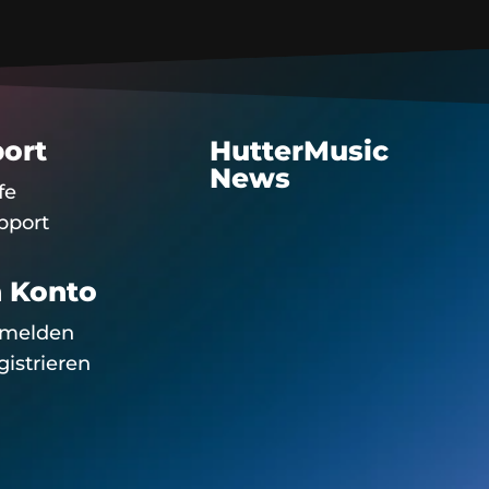
ort
HutterMusic
News
fe
pport
 Konto
melden
gistrieren