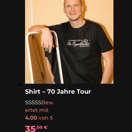
Shirt – 70 Jahre Tour
Bew
ertet mit
4.00
von 5
35
,00
€