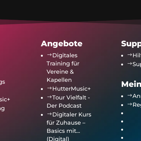
Angebote
Supp
$
Digitales
$
Hil
Training für
$
Su
Vereine &
Kapellen
gs
Mein
$
HutterMusic+
$
An
$
Tour Vielfalt -
sic+
$
Re
Der Podcast
ng
$
Digitaler Kurs
für Zuhause –
Basics mit…
(Digital)