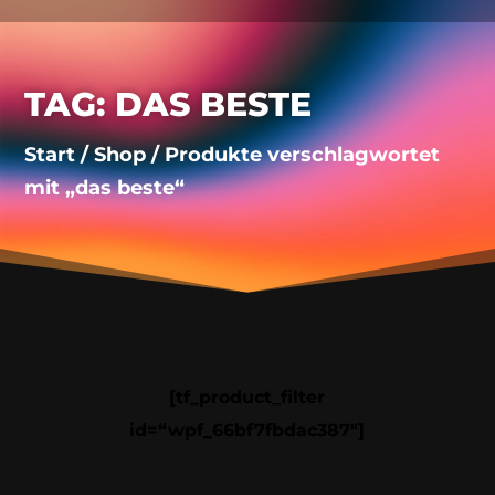
TAG: DAS BESTE
Start
/
Shop
/ Produkte verschlagwortet
mit „das beste“
[tf_product_filter
id=“wpf_66bf7fbdac387″]