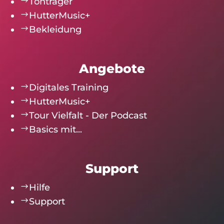
$
Tonträger
$
HutterMusic+
$
Bekleidung
Angebote
$
Digitales Training
$
HutterMusic+
$
Tour Vielfalt - Der Podcast
$
Basics mit...
Support
$
Hilfe
$
Support