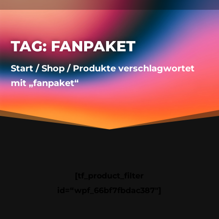
TAG: FANPAKET
Start
/
Shop
/ Produkte verschlagwortet
mit „fanpaket“
[tf_product_filter
id=“wpf_66bf7fbdac387″]