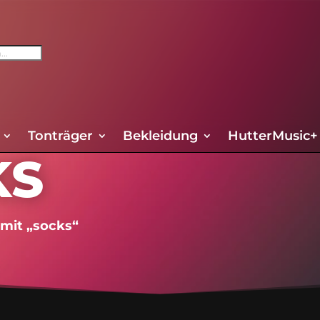
Tonträger
Bekleidung
HutterMusic+
KS
mit „socks“