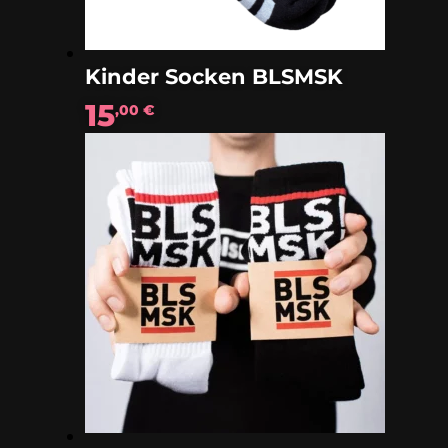
Kinder Socken BLSMSK
15
,00
€