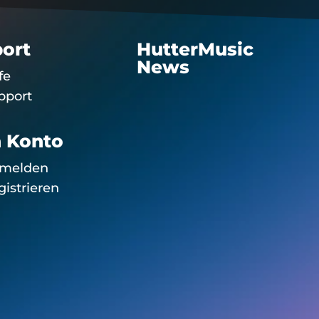
ort
HutterMusic
News
fe
pport
 Konto
melden
gistrieren