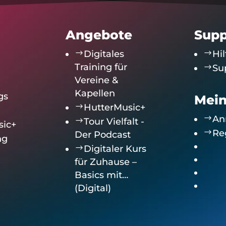
Angebote
Supp
$
Digitales
$
Hil
Training für
$
Su
Vereine &
Kapellen
gs
Mein
$
HutterMusic+
$
An
$
Tour Vielfalt -
sic+
$
Re
Der Podcast
ng
$
Digitaler Kurs
für Zuhause –
Basics mit…
(Digital)