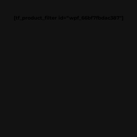
[tf_product_filter id=“wpf_66bf7fbdac387″]