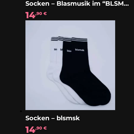
Socken – Blasmusik im “BLSMSK LOOK“
14
,90
€
Socken – blsmsk
14
,90
€