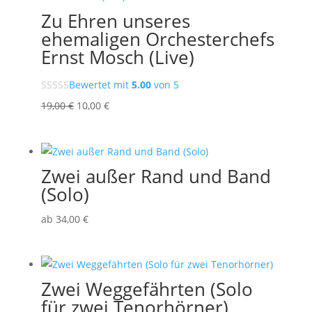
Zu Ehren unseres
ehemaligen Orchesterchefs
Ernst Mosch (Live)
Bewertet mit
5.00
von 5
Ursprünglicher
Aktueller
19,00
€
10,00
€
Preis
Preis
war:
ist:
19,00 €
10,00 €.
Zwei außer Rand und Band
(Solo)
ab
34
,00
€
Zwei Weggefährten (Solo
für zwei Tenorhörner)