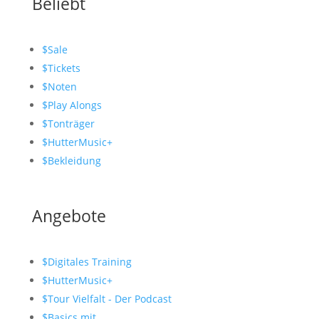
Beliebt
$
Sale
$
Tickets
$
Noten
$
Play Alongs
$
Tonträger
$
HutterMusic+
$
Bekleidung
Angebote
$
Digitales Training
$
HutterMusic+
$
Tour Vielfalt - Der Podcast
$
Basics mit...