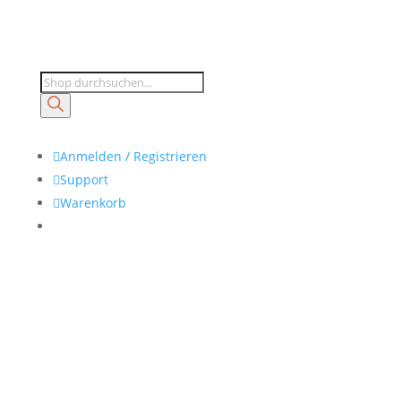
Products
search

Anmelden / Registrieren

Support

Warenkorb