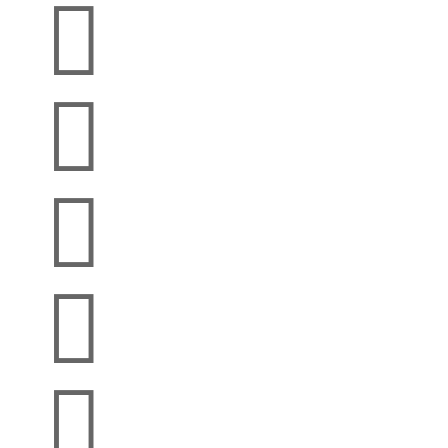




