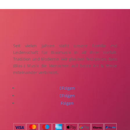
Seit vielen Jahren steht unsere Familie mit
Leidenschaft für Blasmusik in all ihrer Vielfalt,
Tradition und Moderne. Wir glauben fest daran, dass
(Blas-) Musik die Menschen auf beste Art & Weise
miteinander verbindet.
Folgen
Folgen
Folgen