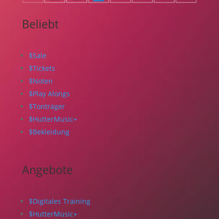
Beliebt
$
Sale
$
Tickets
$
Noten
$
Play Alongs
$
Tonträger
$
HutterMusic+
$
Bekleidung
Angebote
$
Digitales Training
$
HutterMusic+