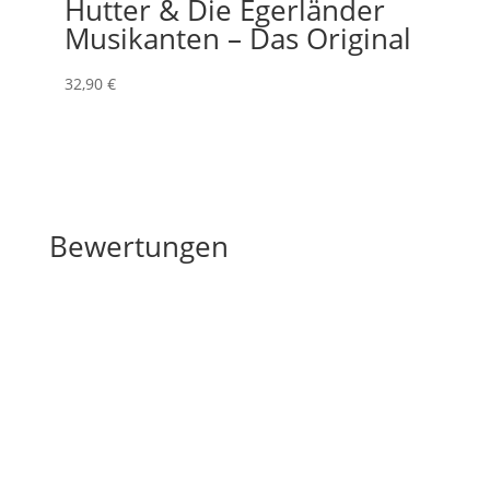
Hutter & Die Egerländer
Musikanten – Das Original
32
,90
€
Bewertungen
Bewertungen
Schreibe die erste Rezension für „Zeitenwende
(Konzertmarsch)“
Deine E-Mail-Adresse wird nicht veröffentlicht.
Erforderliche Felder sind mit
*
markiert