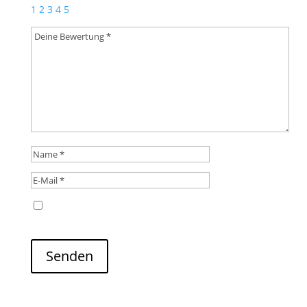
1
2
3
4
5
Name, E-Mail-Adresse und Website in diesem
Browser für meinen nächsten Kommentar speichern.
Senden