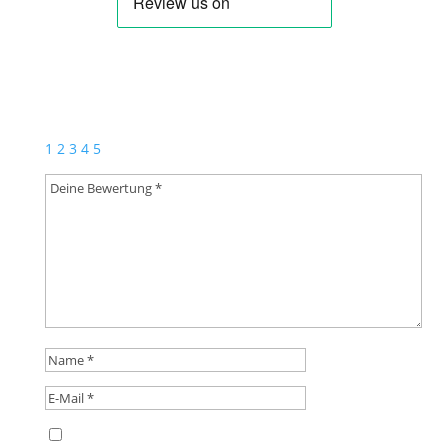
Schreibe die erste Rezension für „Zeitenwende
(Konzertmarsch)“
Deine E-Mail-Adresse wird nicht veröffentlicht.
Erforderliche Felder sind mit
*
markiert
1
2
3
4
5
Name, E-Mail-Adresse und Website in diesem