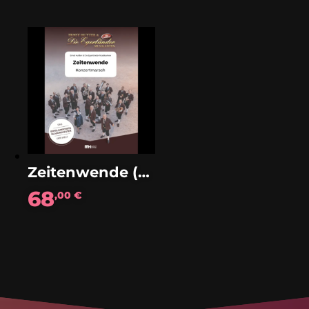
Zeitenwende (Konzertmarsch)
68
,00
€