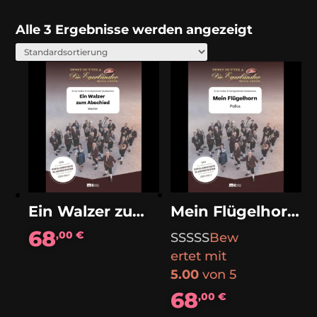
Alle 3 Ergebnisse werden angezeigt
Ein Walzer zum Abschied (Walzer)
Mein Flügelhorn (Polka)
68
,00
€
Bew
ertet mit
5.00
von 5
68
,00
€