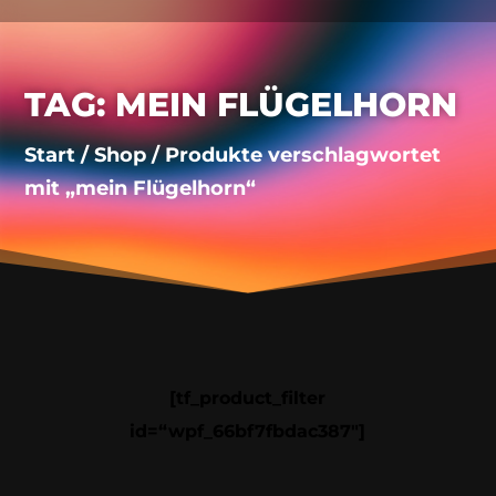
TAG: MEIN FLÜGELHORN
Start
/
Shop
/ Produkte verschlagwortet
mit „mein Flügelhorn“
[tf_product_filter
id=“wpf_66bf7fbdac387″]