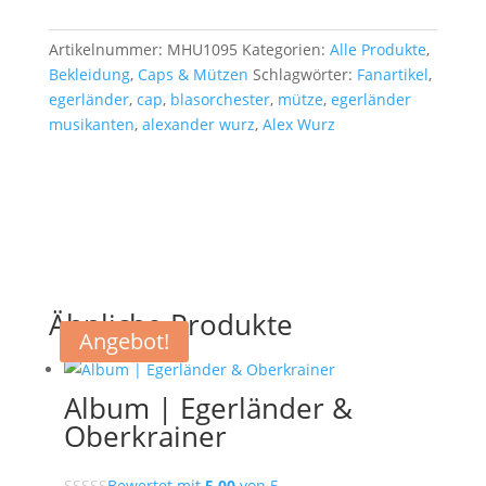
Artikelnummer:
MHU1095
Kategorien:
Alle Produkte
,
Bekleidung
,
Caps & Mützen
Schlagwörter:
Fanartikel
,
egerländer
,
cap
,
blasorchester
,
mütze
,
egerländer
musikanten
,
alexander wurz
,
Alex Wurz
Ähnliche Produkte
Angebot!
Album | Egerländer &
Oberkrainer
Bewertet mit
5.00
von 5