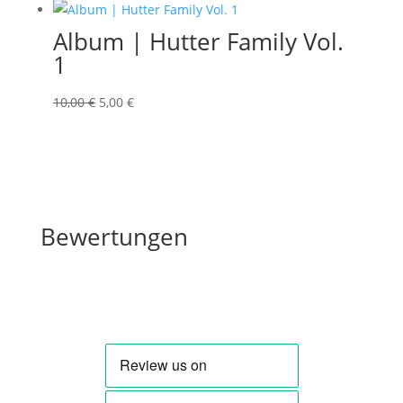
Album | Hutter Family Vol.
1
Ursprünglicher
Aktueller
10,00
€
5,00
€
Preis
Preis
war:
ist:
10,00 €
5,00 €.
Bewertungen
Bewertungen