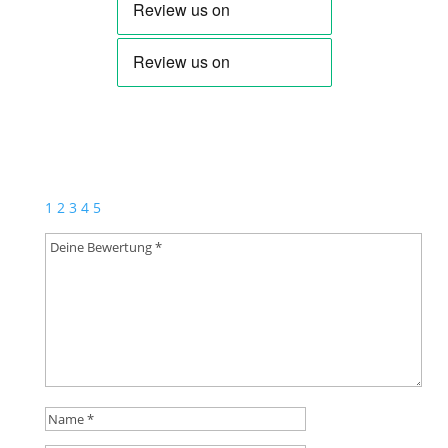
Schreibe die erste Rezension für „Cap – Egerländer
Classic AW“
Deine E-Mail-Adresse wird nicht veröffentlicht.
Erforderliche Felder sind mit
*
markiert
1
2
3
4
5