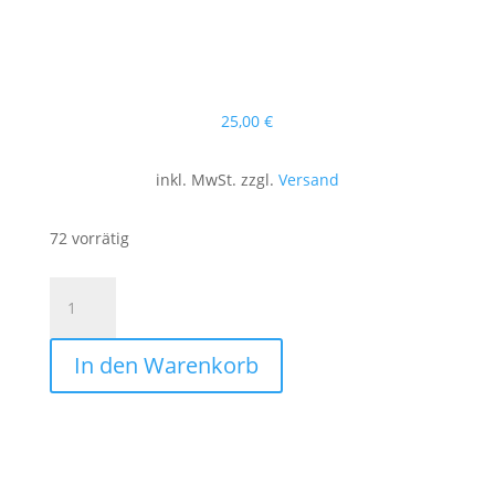
25
,00
€
inkl. MwSt. zzgl.
Versand
72 vorrätig
Cap
-
Egerländer
In den Warenkorb
Classic
AW
Menge