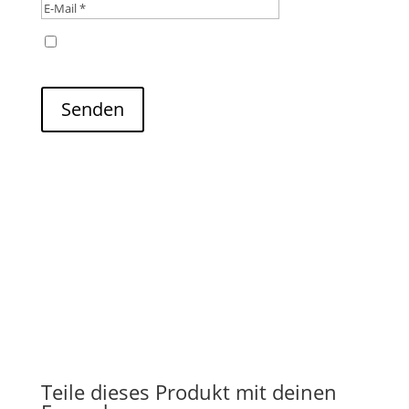
Name, E-Mail-Adresse und Website in diesem
Browser für meinen nächsten Kommentar speichern.
Senden
Teile dieses Produkt mit deinen