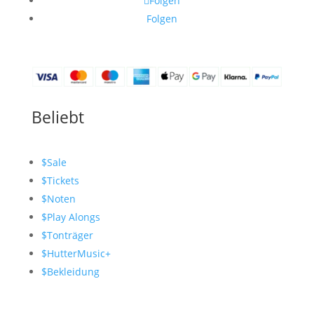
Folgen
Folgen
Beliebt
$
Sale
$
Tickets
$
Noten
$
Play Alongs
$
Tonträger
$
HutterMusic+
$
Bekleidung