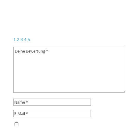
Schreibe die erste Rezension für „Cap – Egerländer
Classic AW“
Deine E-Mail-Adresse wird nicht veröffentlicht.
Erforderliche Felder sind mit
*
markiert
1
2
3
4
5
Name, E-Mail-Adresse und Website in diesem
Browser für meinen nächsten Kommentar speichern.