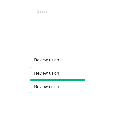
Bewertet mit
5
von 5
Karl Bogner
–
8. Februar 2026
Ein wunderschöner Walzer,
Gratulation dem Komponisten
Lucas!!!!!
Bewertung hinzufügen
Deine E-Mail-Adresse wird nicht veröffentlicht.
Erforderliche Felder sind mit
*
markiert