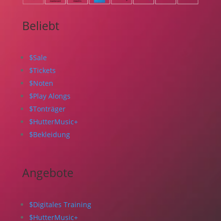
Beliebt
$
Sale
$
Tickets
$
Noten
$
Play Alongs
$
Tonträger
$
HutterMusic+
$
Bekleidung
Angebote
$
Digitales Training
$
HutterMusic+