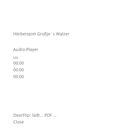
Hörbeispiel Großje´s Walzer
Audio-Player
00:00
00:00
00:00
DearFlip: lädt... PDF 9% ...
Close