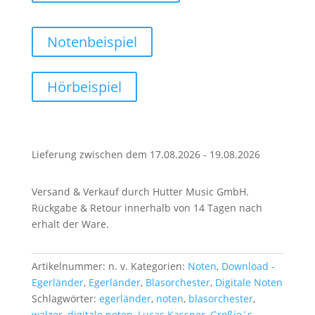
Notenbeispiel
Hörbeispiel
Lieferung zwischen dem 17.08.2026 - 19.08.2026
Versand & Verkauf durch Hutter Music GmbH.
Rückgabe & Retour innerhalb von 14 Tagen nach
erhalt der Ware.
Artikelnummer:
n. v.
Kategorien:
Noten
,
Download -
Egerländer
,
Egerländer
,
Blasorchester
,
Digitale Noten
Schlagwörter:
egerländer
,
noten
,
blasorchester
,
walzer
,
digitale noten
,
Lucas Kassner
,
Großje´s