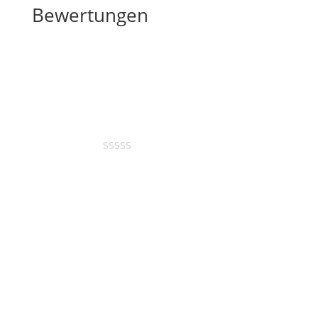
Bewertungen
1 review for
Großje´s Walzer
Bewertet mit
5
von 5
Karl Bogner
–
8. Februar 2026
Ein wunderschöner Walzer,
Gratulation dem Komponisten
Lucas!!!!!
Bewertung hinzufügen
Deine E-Mail-Adresse wird nicht veröffentlicht.
Erforderliche Felder sind mit
*
markiert