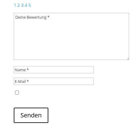
1
2
3
4
5
Name, E-Mail-Adresse und Website in diesem
Browser für meinen nächsten Kommentar speichern.
Senden