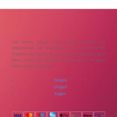
Seit vielen Jahren steht unsere Familie mit
Leidenschaft für Blasmusik in all ihrer Vielfalt,
Tradition und Moderne. Wir glauben fest daran, dass
(Blas-) Musik die Menschen auf beste Art & Weise
miteinander verbindet.
Folgen
Folgen
Folgen