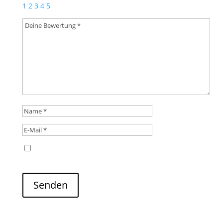
1
2
3
4
5
Name, E-Mail-Adresse und Website in diesem
Browser für meinen nächsten Kommentar speichern.
Senden