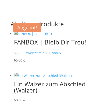
Ähnliche Produkte
Angebot!
Angebot!
FANBOX | Bleib Dir Treu!
Bewertet mit
5.00
von 5
65
,00
€
Ein Walzer zum Abschied
(Walzer)
68
,00
€