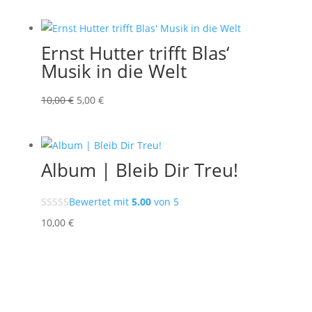
Ernst Hutter trifft Blas‘
Musik in die Welt
Ursprünglicher
Aktueller
10,00
€
5,00
€
Preis
Preis
war:
ist:
10,00 €
5,00 €.
Album | Bleib Dir Treu!
Bewertet mit
5.00
von 5
10
,00
€