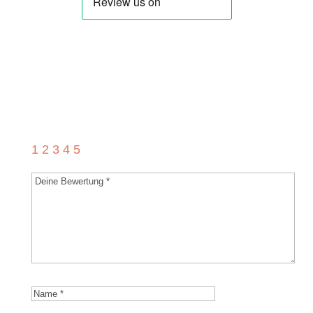
Schreibe die erste Rezension für „Südtiroler
Grüße (Marsch)“
Deine E-Mail-Adresse wird nicht
veröffentlicht.
Erforderliche Felder sind mit
*
markiert
1
2
3
4
5