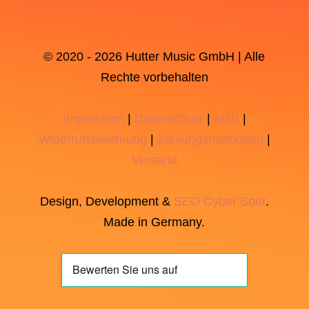
© 2020 - 2026 Hutter Music GmbH | Alle
Rechte vorbehalten
Impressum
|
Datenschutz
|
AGB
|
Widerrufsbelehrung
|
Zahlungsmethoden
|
Versand
Design, Development &
SEO
Cyber Sour
.
Made in Germany.