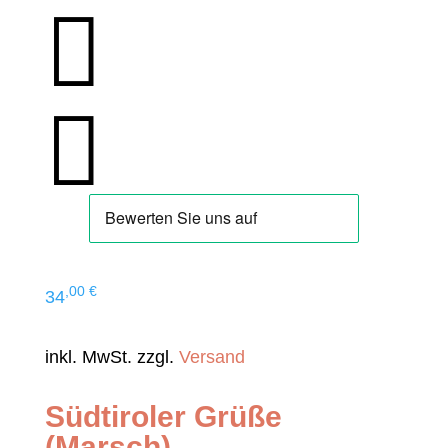


,00
€
34
inkl. MwSt. zzgl.
Versand
Südtiroler Grüße
(Marsch)