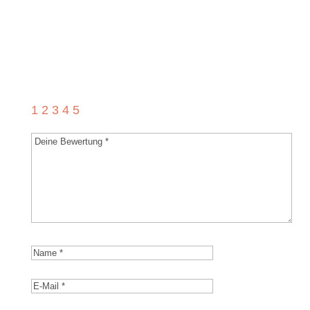
Grüße (Marsch)“
Deine E-Mail-Adresse wird nicht
veröffentlicht.
Erforderliche Felder sind mit
*
markiert
1
2
3
4
5