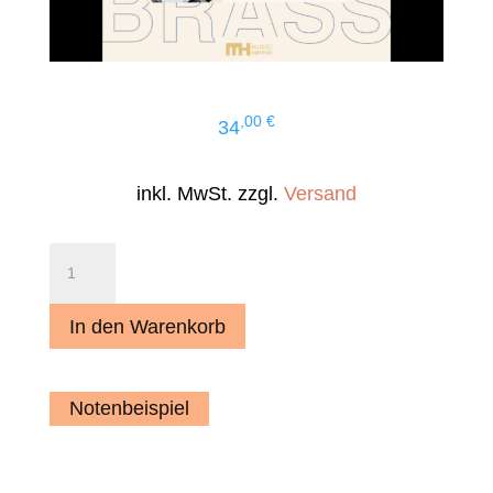
,00
€
34
inkl. MwSt. zzgl.
Versand
Südtiroler
Grüße
(Marsch)
In den Warenkorb
Menge
Notenbeispiel