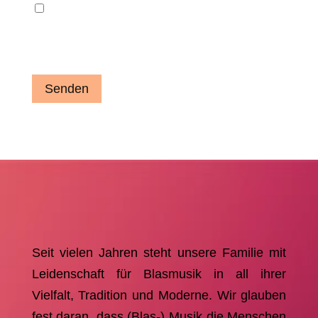
Name, E-Mail-Adresse und Website in
diesem Browser für meinen nächsten
Kommentar speichern.
Senden
Seit vielen Jahren steht unsere Familie mit
Leidenschaft für Blasmusik in all ihrer
Vielfalt, Tradition und Moderne. Wir glauben
fest daran, dass (Blas-) Musik die Menschen