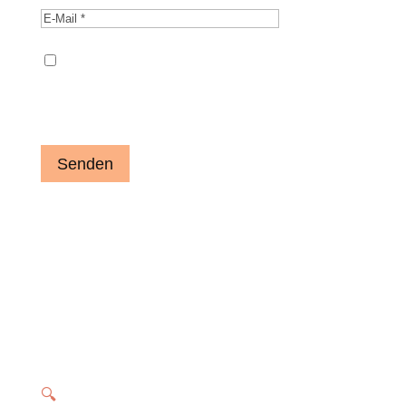
Name, E-Mail-Adresse und Website in
diesem Browser für meinen nächsten
Kommentar speichern.
Senden
🔍