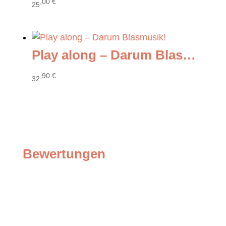
,00
€
25
Play along – Darum Blasmusik!
,90
€
32
Bewertungen
Bewertungen
Schreibe die erste Rezension für „Südtiroler