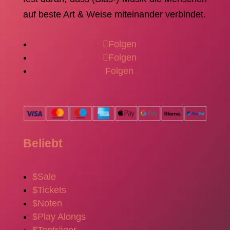
auf beste Art & Weise miteinander verbindet.
Folgen
Folgen
Folgen
Beliebt
$
Sale
$
Tickets
$
Noten
$
Play Alongs
$
Tonträger