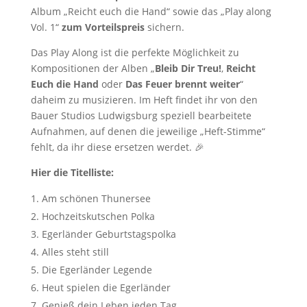
Album „Reicht euch die Hand“ sowie das „Play along
Vol. 1“
zum Vorteilspreis
sichern.
Das Play Along ist die perfekte Möglichkeit zu
Kompositionen der Alben „
Bleib Dir Treu!
,
Reicht
Euch die Hand
oder
Das Feuer brennt weiter
“
daheim zu musizieren. Im Heft findet ihr von den
Bauer Studios Ludwigsburg speziell bearbeitete
Aufnahmen, auf denen die jeweilige „Heft-Stimme“
fehlt, da ihr diese ersetzen werdet. 🎉
Hier die Titelliste:
Am schönen Thunersee
Hochzeitskutschen Polka
Egerländer Geburtstagspolka
Alles steht still
Die Egerländer Legende
Heut spielen die Egerländer
Genieß dein Leben jeden Tag