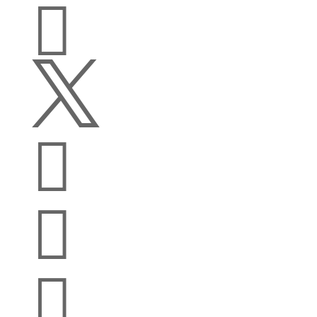




