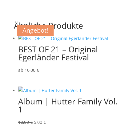
Ähnliche Produkte
Angebot!
Angebot!
BEST OF 21 – Original
Egerländer Festival
ab
10
,00
€
Album | Hutter Family Vol.
1
Ursprünglicher
Aktueller
10,00
€
5,00
€
Preis
Preis
war:
ist: