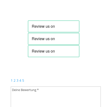
hutter Musik von den egerländern
gefällt uns als Fan sehr gut
Bewertung hinzufügen
Deine E-Mail-Adresse wird nicht veröffentlicht.
Erforderliche Felder sind mit
*
markiert
1
2
3
4
5