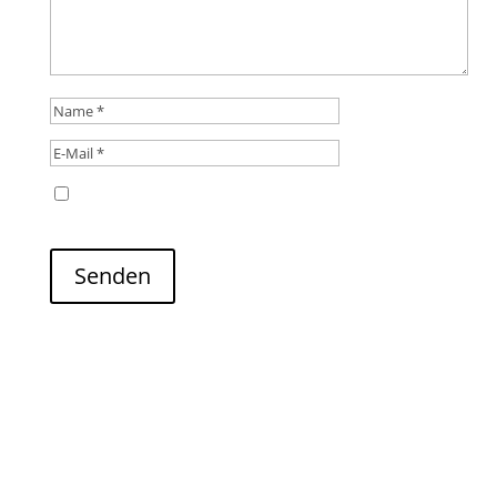
Name, E-Mail-Adresse und Website in diesem
Browser für meinen nächsten Kommentar speichern.
Senden