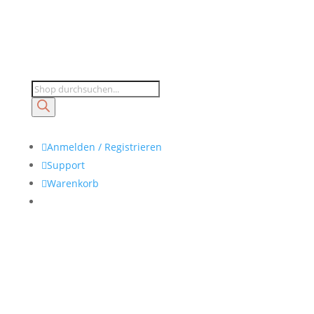
Products
search

Anmelden / Registrieren

Support

Warenkorb