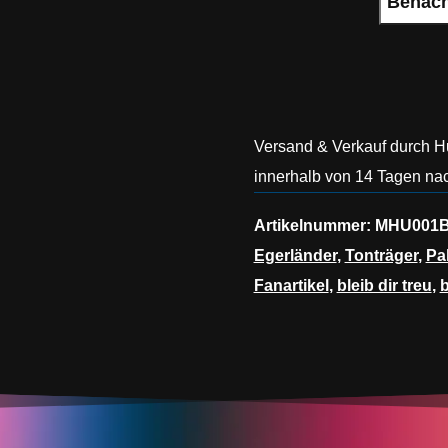
Versand & Verkauf durch 
innerhalb von 14 Tagen nac
Artikelnummer:
MHU001
Egerländer
,
Tonträger
,
Pa
Fanartikel
,
bleib dir treu
,