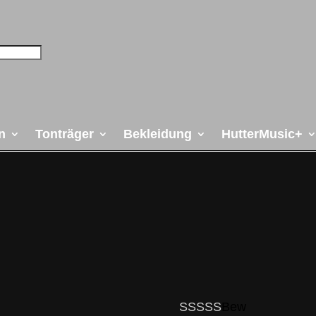
n
Tonträger
Bekleidung
HutterMusic+
Bew