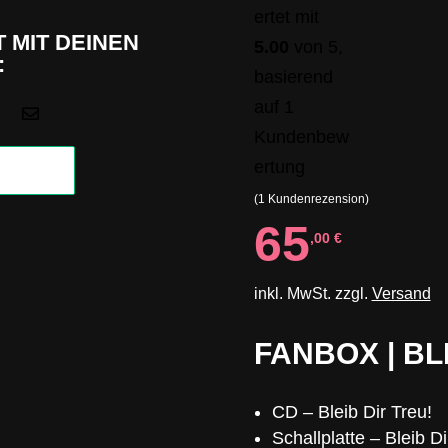
ertet mit
 MIT DEINEN
5.00
von 5,
:
basierend
auf
1

Kundenbew
ertung
(
1
Kundenrezension)
65
,00
€
inkl. MwSt. zzgl.
Versand
FANBOX | BL
CD – Bleib Dir Treu!
Schallplatte – Bleib Di