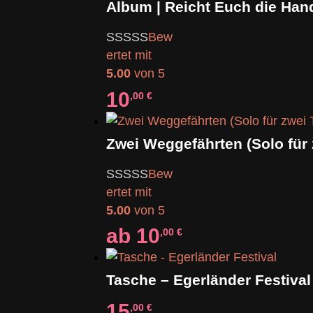
Album | Reicht Euch die Han
Bew
ertet mit
5.00
von 5
10
,00
€
Bew
ertet mit
5.00
von 5
ab
10
,00
€
Tasche – Egerländer Festival
15
,00
€