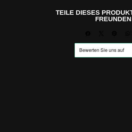
TEILE DIESES PRODUKT
FREUNDEN



