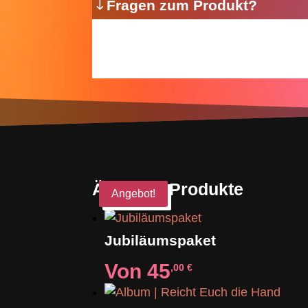
Fragen zum Produkt?
Ähnliche Produkte
Angebot!
Angebot!
Jubiläumspaket
Von
45
,00
€