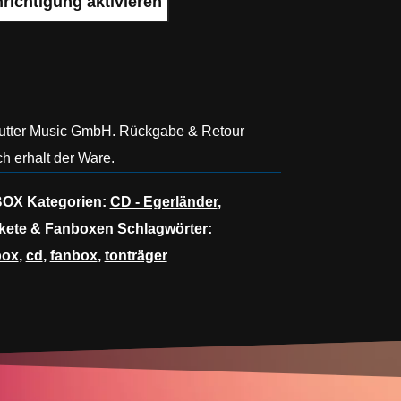
Hutter Music GmbH. Rückgabe & Retour
h erhalt der Ware.
BOX
Kategorien:
CD - Egerländer
,
kete & Fanboxen
Schlagwörter:
box
,
cd
,
fanbox
,
tonträger