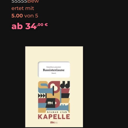
Bew
ertet mit
5.00
von 5
ab
34
,00
€