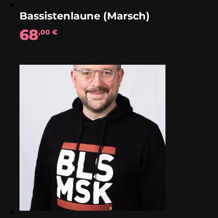
Bassistenlaune (Marsch)
68
,00
€