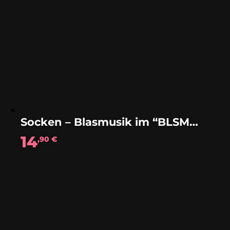
Socken – Blasmusik im “BLSMSK LOOK“
14
,90
€