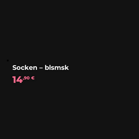
Socken – blsmsk
14
,90
€