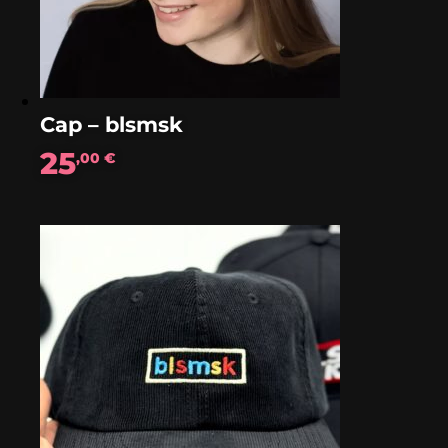
Cap – blsmsk
25
,00
€