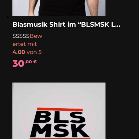
Blasmusik Shirt im “BLSMSK LOOK“
Bew
ertet mit
4.00
von 5
30
,00
€