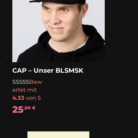
CAP – Unser BLSMSK
Bew
ertet mit
4.33
von 5
25
,00
€