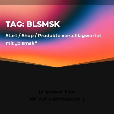
TAG: BLSMSK
Start
/
Shop
/ Produkte verschlagwortet
mit „blsmsk“
[tf_product_filter
id=“wpf_66bf7fbdac387″]