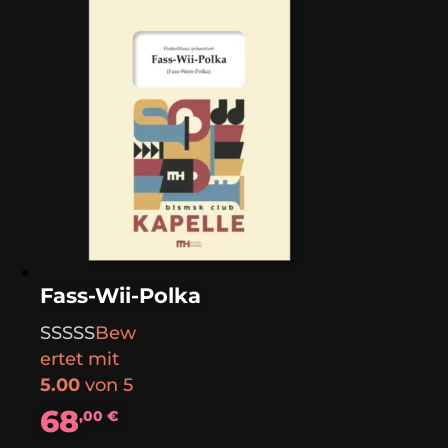
Fass-Wii-Polka
Bew
ertet mit
5.00
von 5
68
,00
€