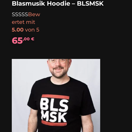
Blasmusik Hoodie – BLSMSK
Bew
ertet mit
5.00
von 5
65
,00
€