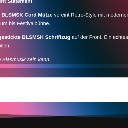
ft Statement
e
BLSMSK Cord Mütze
vereint Retro-Style mit moderner
aum bis Festivalbühne.
gestickte BLSMSK Schriftzug
auf der Front. Ein echtes
llen.
ch Blasmusik sein kann.