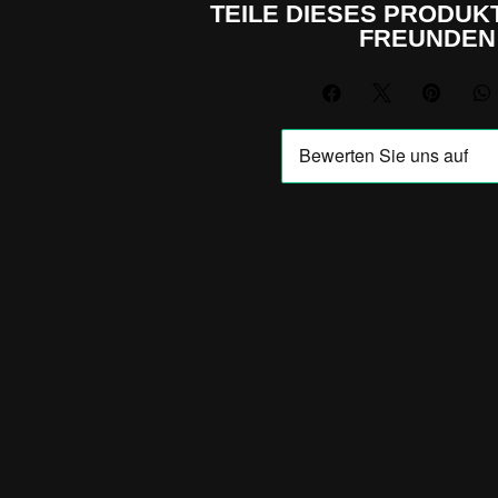
TEILE DIESES PRODUKT
FREUNDEN



