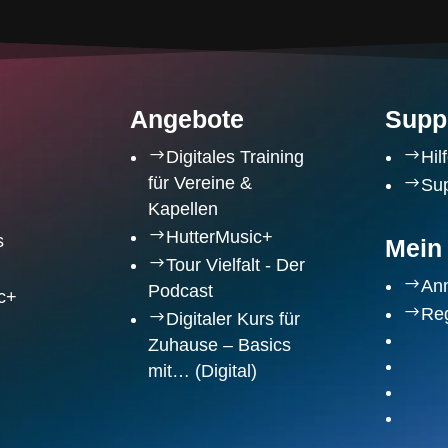
Angebote
Supp
$
$
Digitales Training
Hil
für Vereine &
$
Sup
Kapellen
$
HutterMusic+
s
Mein
$
Tour Vielfalt - Der
$
An
Podcast
c+
$
Reg
$
Digitaler Kurs für
Zuhause – Basics
mit… (Digital)