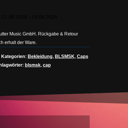
 17.08.2026 - 19.08.2026
Hutter Music GmbH. Rückgabe & Retour
h erhalt der Ware.
Kategorien:
Bekleidung
,
BLSMSK
,
Caps
hlagwörter:
blsmsk
,
cap