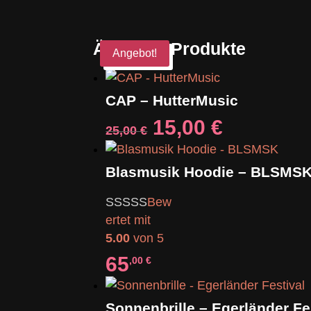
Ähnliche Produkte
Angebot!
CAP – HutterMusic
Ursprünglicher
Aktuelle
15,00
€
25,00
€
Preis
Preis
war:
ist:
Blasmusik Hoodie – BLSMS
25,00 €
15,00 €.
Bew
ertet mit
5.00
von 5
65
,00
€
Sonnenbrille – Egerländer Fe