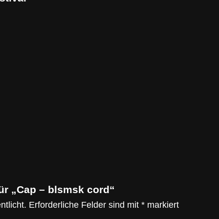
für „Cap – blsmsk cord“
tlicht.
Erforderliche Felder sind mit
*
markiert