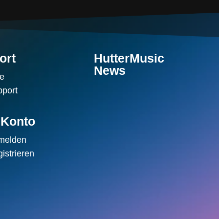
ort
HutterMusic
News
fe
port
 Konto
melden
istrieren