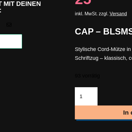
 MIT DEINEN
:
inkl. MwSt. zzgl.
Versand

CAP – BLSM
Stylische Cord-Mütze i
Schriftzug – klassisch, c
93 vorrätig
Cap
-
blsmsk
In
cord
Menge