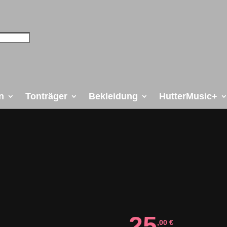
n
Tonträger
Bekleidung
HutterMusic+
25
,00
€