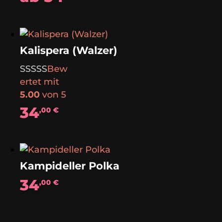
Kalispera (Walzer)
Bew
ertet mit
5.00
von 5
34
,00
€
Kampideller Polka
34
,00
€