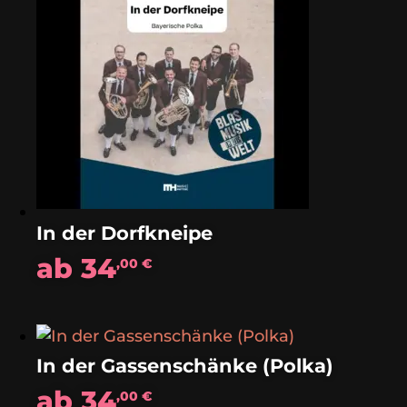
In der Dorfkneipe
ab
34
,00
€
In der Gassenschänke (Polka)
ab
34
,00
€