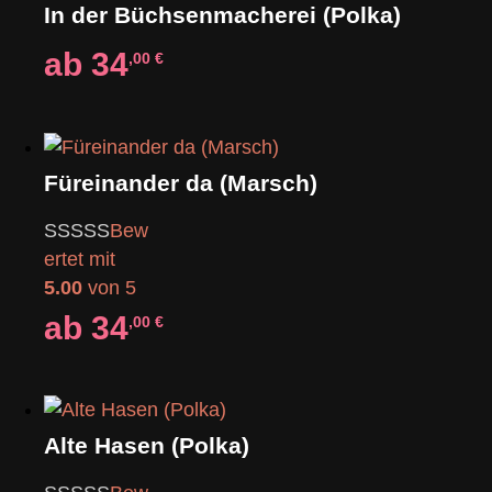
In der Büchsenmacherei (Polka)
ab
34
,00
€
Füreinander da (Marsch)
Bew
ertet mit
5.00
von 5
ab
34
,00
€
Alte Hasen (Polka)