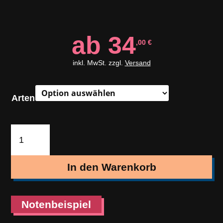
ab
34
,00
€
inkl. MwSt. zzgl.
Versand
Arten
In
der
Gassenschänke
In den Warenkorb
(Polka)
Menge
Notenbeispiel