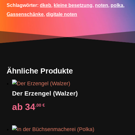
Schlagwörter:
dkeb
,
kleine besetzung
,
noten
,
polka
,
Gassenschänke
,
digitale noten
Ähnliche Produkte
Der Erzengel (Walzer)
ab
34
,00
€