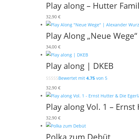
Play along – Hutter Famil
32
,90
€
Play Along „Neue Wege“
34
,00
€
Play along | DKEB
Bewertet mit
4.75
von 5
32
,90
€
Play along Vol. 1 – Erns
32
,90
€
Polka zum Debüt