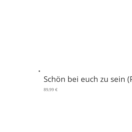
25,00 €
10,00 €.
Schön bei euch zu sein (
89
,99
€