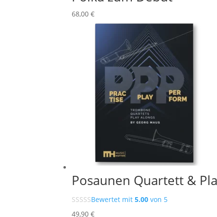
68
,00
€
Posaunen Quartett & Pla
Bewertet mit
5.00
von 5
49
,90
€