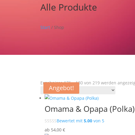
Alle Produkte
Start
/ Shop
Ergebnisse 171 – 180 von 219 werden angezei
Angebot!
Omama & Opapa (Polka)
Bewertet mit
5.00
von 5
ab
54
,00
€