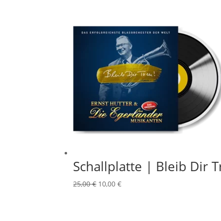
Schallplatte | Bleib Dir T
Ursprünglicher
Aktueller
25,00
€
10,00
€
Preis
Preis
war:
ist: