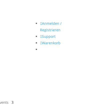

Anmelden /
Registrieren

Support

Warenkorb
vents