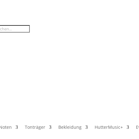
Noten
Tonträger
Bekleidung
HutterMusic+
E