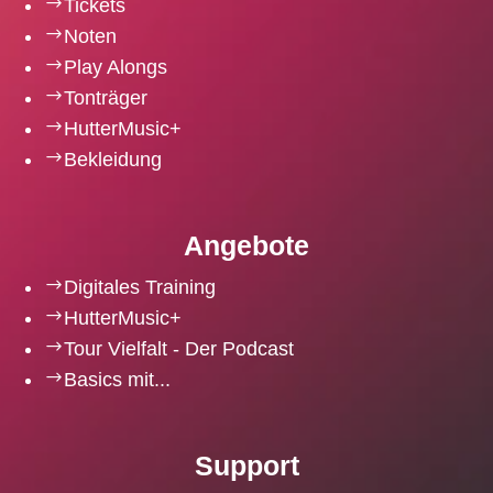
$
Tickets
$
Noten
$
Play Alongs
$
Tonträger
$
HutterMusic+
$
Bekleidung
Angebote
$
Digitales Training
$
HutterMusic+
$
Tour Vielfalt - Der Podcast
$
Basics mit...
Support