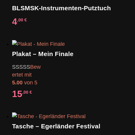
BLSMSK-Instrumenten-Putztuch
4
,00
€
Plakat – Mein Finale
Bew
ertet mit
5.00
von 5
15
,00
€
Tasche – Egerländer Festival