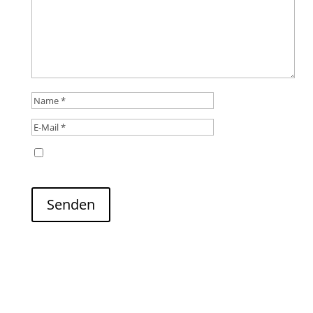
Name, E-Mail-Adresse und Website in diesem
Browser für meinen nächsten Kommentar speichern.
Senden