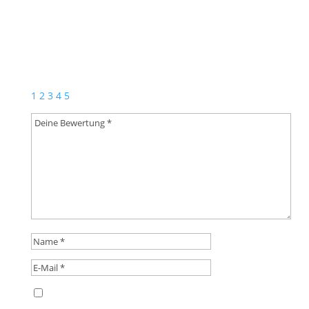
Schreibe die erste Rezension für „Kölsch Glas –
Egerländer Festival“
Deine E-Mail-Adresse wird nicht veröffentlicht.
Erforderliche Felder sind mit
*
markiert
1
2
3
4
5
Name, E-Mail-Adresse und Website in diesem