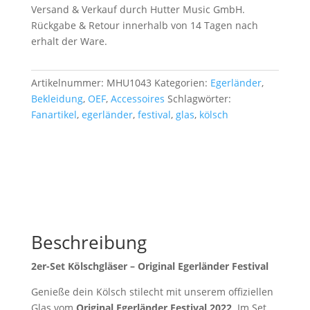
Versand & Verkauf durch Hutter Music GmbH.
Rückgabe & Retour innerhalb von 14 Tagen nach
erhalt der Ware.
Artikelnummer:
MHU1043
Kategorien:
Egerländer
,
Bekleidung
,
OEF
,
Accessoires
Schlagwörter:
Fanartikel
,
egerländer
,
festival
,
glas
,
kölsch
Beschreibung
2er-Set Kölschgläser – Original Egerländer Festival
Genieße dein Kölsch stilecht mit unserem offiziellen
Glas vom
Original Egerländer Festival 2022
. Im Set