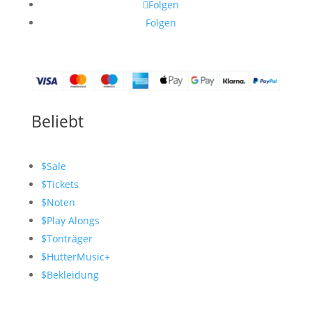
Folgen
Folgen
Beliebt
$
Sale
$
Tickets
$
Noten
$
Play Alongs
$
Tonträger
$
HutterMusic+
$
Bekleidung