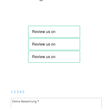
Bewertungen
Schreibe die erste Rezension für „Kölsch Glas –
Egerländer Festival“
Deine E-Mail-Adresse wird nicht veröffentlicht.
Erforderliche Felder sind mit
*
markiert
1
2
3
4
5