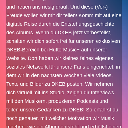
und freuen uns riesig drauf. Und diese (Vor-)
Freude wollen wir mit dir teilen! Komm mit auf eine
digitale Reise durch die Entstehungsgeschichte
des Albums. Wenn du DKEB jetzt vorbestellst,
schalten wir dich sofort frei für unseren exklusiven
DKEB-Bereich bei HutterMusic+ auf unserer
Website. Dort haben wir kleines feines eigenes
soziales Netzwerk für unsere Fans eingerichtet, in
dem wir in den nächsten Wochen viele Videos,
Texte und Bilder zu DKEB posten. Wir nehmen
dich virtuell mit ins Studio, zeigen dir Interviews
mit den Musikern, produzieren Podcasts und
teilen unsere Gedanken zu DKEB! So erfährst du
noch genauer, mit welcher Motivation wir Musik
machen, wie ein Album entsteht und erhältst einen