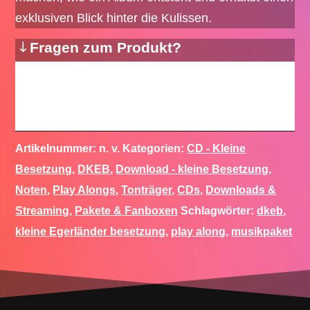
exklusiven Blick hinter die Kulissen.
Fragen zum Produkt?
Artikelnummer:
n. v.
Kategorien:
CD - Kleine
Besetzung
,
DKEB
,
Download - kleine Besetzung
,
Noten
,
Play Alongs
,
Tonträger
,
CDs
,
Downloads &
Streaming
,
Pakete & Fanboxen
Schlagwörter:
dkeb
,
kleine Egerländer besetzung
,
play along
,
musikpaket