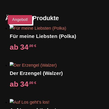
Ähnliche Produkte
Angebot!
Für meine Liebsten (Polka)
ab
34
,00
€
Der Erzengel (Walzer)
ab
34
,00
€