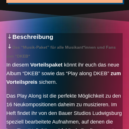
DKEB
Menge
Beschreibung
Das “Musik-Paket” für alle Musikant*innen und Fans
von “DKEB“
In diesem
Vorteilspaket
könnt ihr euch das neue
Album “DKEB” sowie das “Play along DKEB”
zum
Vorteilspreis
sichern.
Das Play Along ist die perfekte Möglichkeit zu den
16 Neukompositionen daheim zu musizieren. Im
Heft findet ihr von den Bauer Studios Ludwigsburg
speziell bearbeitete Aufnahmen, auf denen die