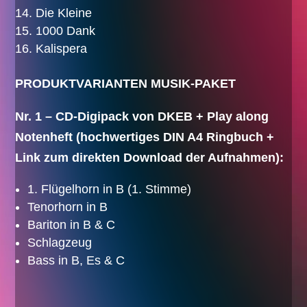
Die Kleine
1000 Dank
Kalispera
PRODUKTVARIANTEN MUSIK-PAKET
Nr. 1 – CD-Digipack von DKEB + Play along
Notenheft (hochwertiges DIN A4 Ringbuch +
Link zum direkten Download der Aufnahmen):
1. Flügelhorn in B (1. Stimme)
Tenorhorn in B
Bariton in B & C
Schlagzeug
Bass in B, Es & C