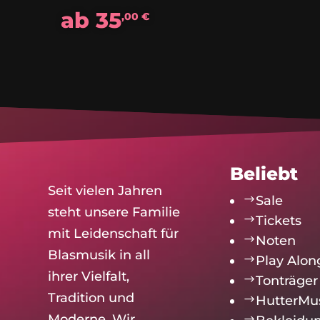
ab
35
,00
€
Beliebt
Seit vielen Jahren
$
Sale
steht unsere Familie
$
Tickets
mit Leidenschaft für
$
Noten
Blasmusik in all
$
Play Alon
ihrer Vielfalt,
$
Tonträger
Tradition und
$
HutterMu
Moderne. Wir
$