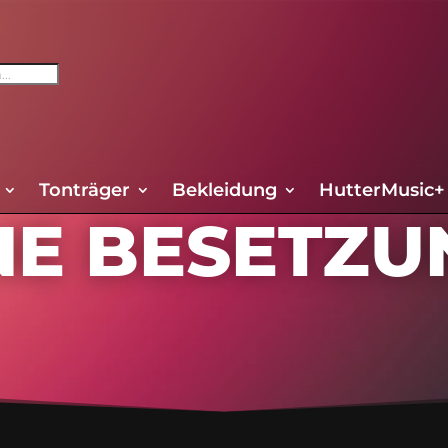
Tonträger
Bekleidung
HutterMusic+
INE BESETZU