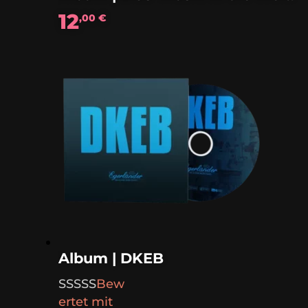
12
,00
€
Album | DKEB
Bew
ertet mit