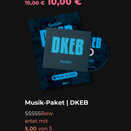
Ursprünglicher
Aktueller
10,00
€
19,00
€
Preis
Preis
war:
ist:
19,00 €
10,00 €.
Musik-Paket | DKEB
Bew
ertet mit
5.00
von 5