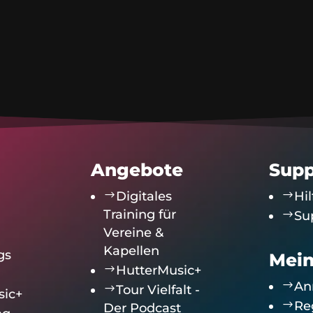
Angebote
Supp
$
Digitales
$
Hil
Training für
$
Su
Vereine &
Kapellen
gs
Mein
$
HutterMusic+
$
An
$
Tour Vielfalt -
sic+
$
Re
Der Podcast