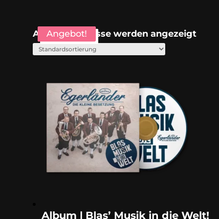
Alle 5 Ergebnisse werden angezeigt
Angebot!
Angebot!
Angebot!
Album | Blas’ Musik in die Welt!