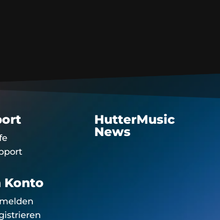
ort
HutterMusic
News
fe
pport
 Konto
melden
gistrieren