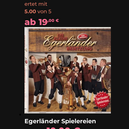
ertet mit
5.00
von 5
ab
19
,00
€
Egerländer Spielereien