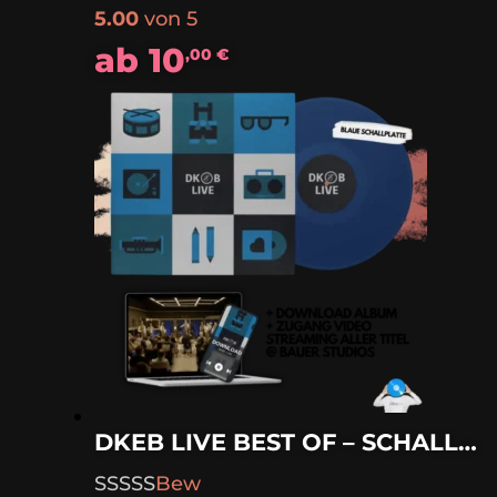
5.00
von 5
ab
10
,00
€
DKEB LIVE BEST OF – SCHALLPLATTE
Bew