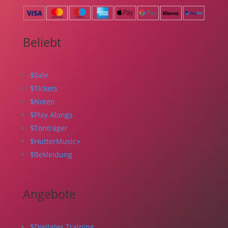
Beliebt
$
Sale
$
Tickets
$
Noten
$
Play Alongs
$
Tonträger
$
HutterMusic+
$
Bekleidung
Angebote
$
Digitales Training