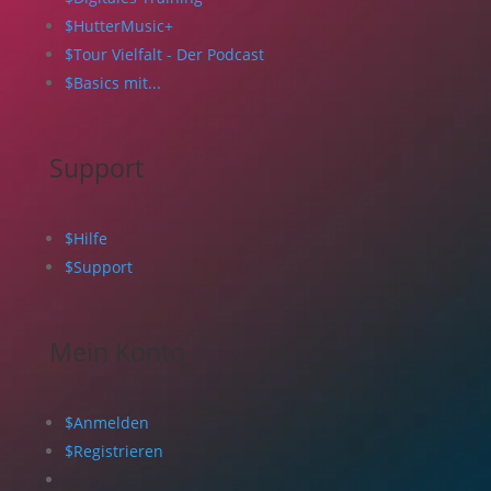
$
HutterMusic+
$
Tour Vielfalt - Der Podcast
$
Basics mit...
Support
$
Hilfe
$
Support
Mein Konto
$
Anmelden
$
Registrieren