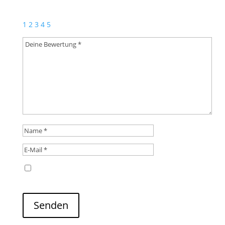
Erforderliche Felder sind mit
*
markiert
1
2
3
4
5
Name, E-Mail-Adresse und Website in diesem
Browser für meinen nächsten Kommentar speichern.
Senden