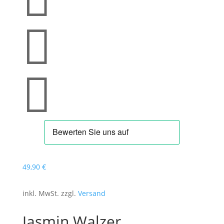


49
,90
€
inkl. MwSt. zzgl.
Versand
Jasmin Walzer