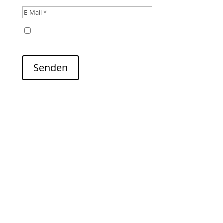
Name, E-Mail-Adresse und Website in diesem
Browser für meinen nächsten Kommentar speichern.
Senden