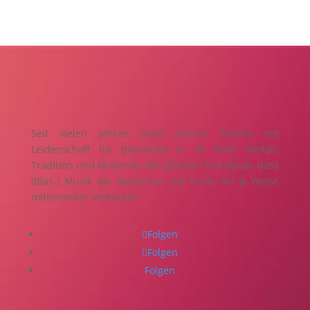
Seit vielen Jahren steht unsere Familie mit
Leidenschaft für Blasmusik in all ihrer Vielfalt,
Tradition und Moderne. Wir glauben fest daran, dass
(Blas-) Musik die Menschen auf beste Art & Weise
miteinander verbindet.
Folgen
Folgen
Folgen