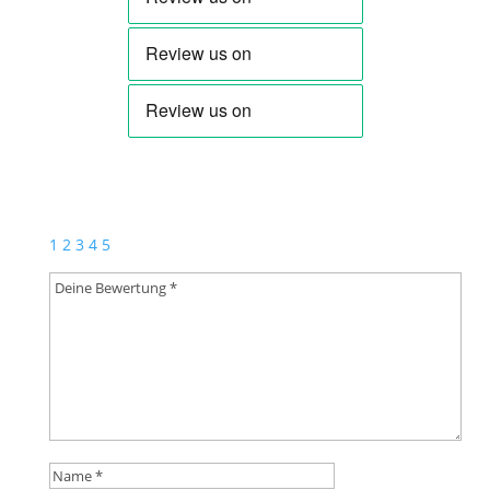
Schreibe die erste Rezension für „Jasmin Walzer“
Deine E-Mail-Adresse wird nicht veröffentlicht.
Erforderliche Felder sind mit
*
markiert
1
2
3
4
5