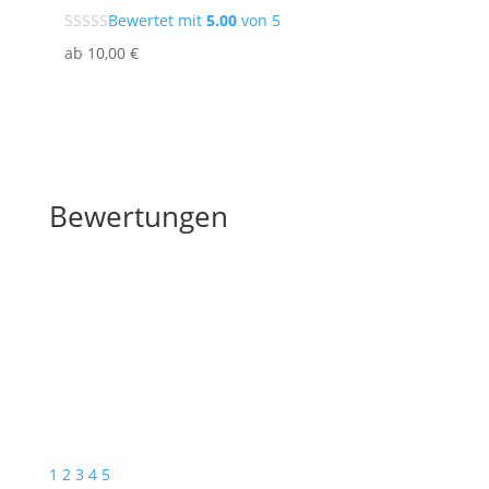
Bewertet mit
5.00
von 5
ab
10
,00
€
Bewertungen
Bewertungen
Schreibe die erste Rezension für „Für meine Liebsten
(Polka)“
Deine E-Mail-Adresse wird nicht veröffentlicht.
Erforderliche Felder sind mit
*
markiert
1
2
3
4
5