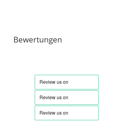
Preis
Preis
war:
ist:
19,00 €
10,00 €.
Bewertungen
Bewertungen
Schreibe die erste Rezension für „Für meine Liebsten
(Polka)“