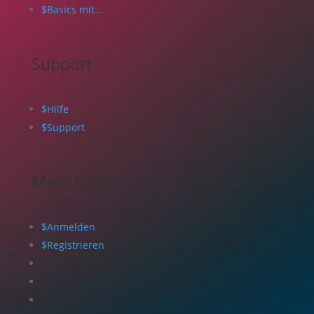
$
Basics mit...
Support
$
Hilfe
$
Support
Mein Konto
$
Anmelden
$
Registrieren