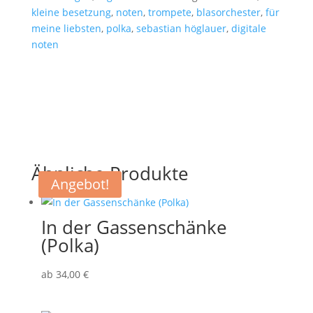
kleine besetzung
,
noten
,
trompete
,
blasorchester
,
für
meine liebsten
,
polka
,
sebastian höglauer
,
digitale
noten
Ähnliche Produkte
Angebot!
In der Gassenschänke
(Polka)
ab
34
,00
€