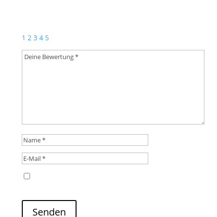
Deine E-Mail-Adresse wird nicht veröffentlicht.
Erforderliche Felder sind mit
*
markiert
1
2
3
4
5
Name, E-Mail-Adresse und Website in diesem
Browser für meinen nächsten Kommentar speichern.
Senden