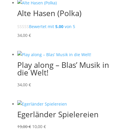
Alte Hasen (Polka)
Bewertet mit
5.00
von 5
34
,00
€
Play along – Blas’ Musik in
die Welt!
34
,00
€
Egerländer Spielereien
Ursprünglicher
Aktueller
19,00
€
10,00
€