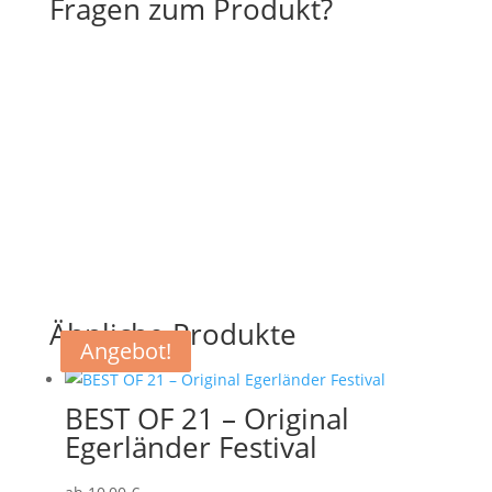
Fragen zum Produkt?
Ähnliche Produkte
Angebot!
Angebot!
BEST OF 21 – Original
Egerländer Festival