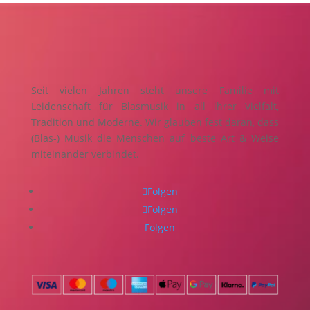
Seit vielen Jahren steht unsere Familie mit
Leidenschaft für Blasmusik in all ihrer Vielfalt,
Tradition und Moderne. Wir glauben fest daran, dass
(Blas-) Musik die Menschen auf beste Art & Weise
miteinander verbindet.
Folgen
Folgen
Folgen