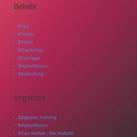
Beliebt
$
Sale
$
Tickets
$
Noten
$
Play Alongs
$
Tonträger
$
HutterMusic+
$
Bekleidung
Angebote
$
Digitales Training
$
HutterMusic+
$
Tour Vielfalt - Der Podcast