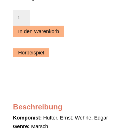
Musikantengruß
an
Eger
In den Warenkorb
(Marsch)
Menge
Hörbeispiel
Beschreibung
Komponist:
Hutter, Ernst; Wehrle, Edgar
Genre:
Marsch