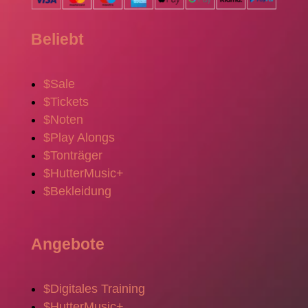
Beliebt
$
Sale
$
Tickets
$
Noten
$
Play Alongs
$
Tonträger
$
HutterMusic+
$
Bekleidung
Angebote
$
Digitales Training
$
HutterMusic+