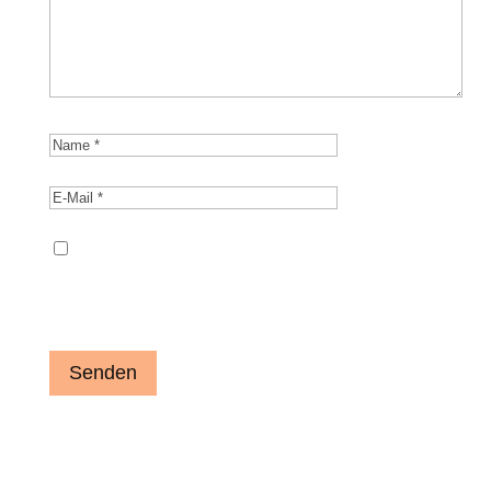
Name, E-Mail-Adresse und Website in
diesem Browser für meinen nächsten
Kommentar speichern.
Senden