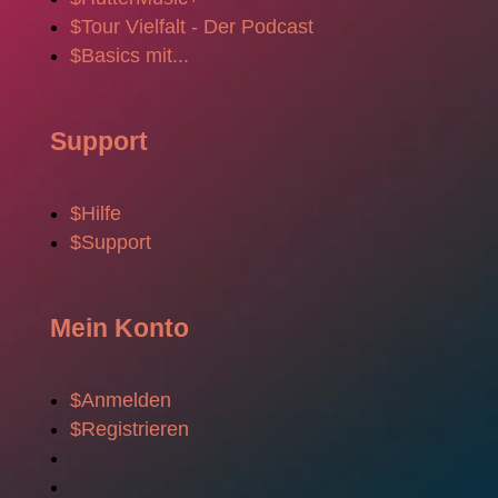
$
Tour Vielfalt - Der Podcast
$
Basics mit...
Support
$
Hilfe
$
Support
Mein Konto
$
Anmelden
$
Registrieren