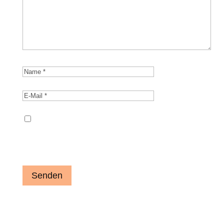
Name, E-Mail-Adresse und Website in
diesem Browser für meinen nächsten
Kommentar speichern.
Senden