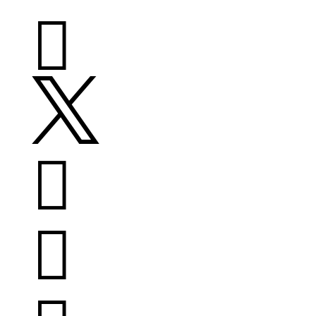



