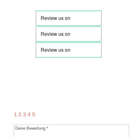
Schreibe die erste Rezension für
„Musikantengruß an Eger (Marsch)“
Deine E-Mail-Adresse wird nicht
veröffentlicht.
Erforderliche Felder sind mit
*
markiert
1
2
3
4
5