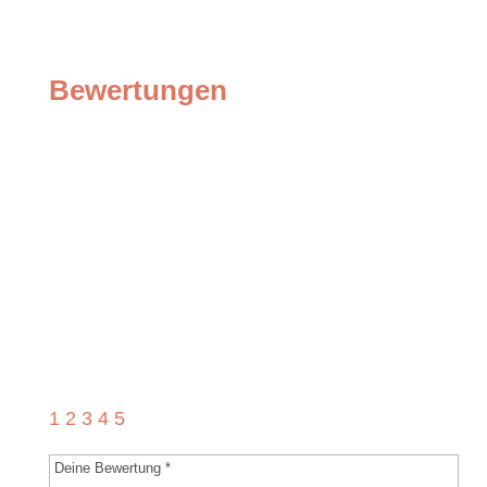
Bewertungen
Bewertungen
Schreibe die erste Rezension für
„Musikantengruß an Eger (Marsch)“
Deine E-Mail-Adresse wird nicht
veröffentlicht.
Erforderliche Felder sind mit
*
markiert
1
2
3
4
5