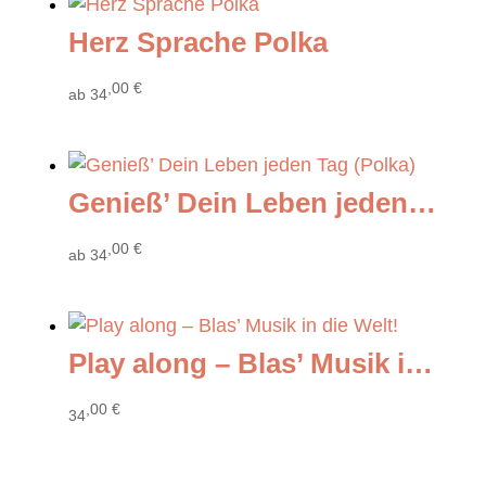
Herz Sprache Polka
,00
€
ab
34
Genieß’ Dein Leben jeden Tag (Polka)
,00
€
ab
34
Play along – Blas’ Musik in die Welt!
,00
€
34