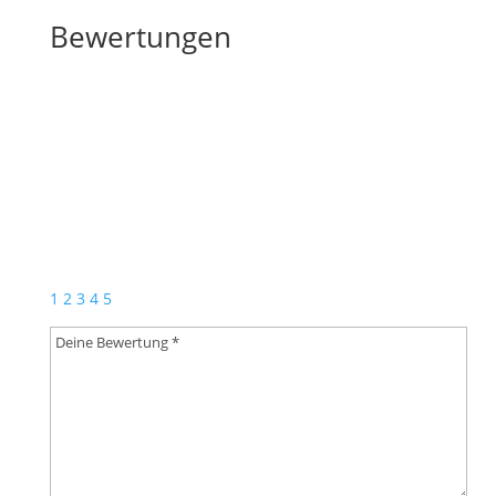
Bewertungen
Bewertungen
Schreibe die erste Rezension für „Spaziergang in
Eger (Polka)“
Deine E-Mail-Adresse wird nicht veröffentlicht.
Erforderliche Felder sind mit
*
markiert
1
2
3
4
5