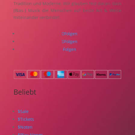
Tradition und Moderne. Wir glauben fest daran, dass
(Blas-) Musik die Menschen auf beste Art & Weise
miteinander verbindet.
Folgen
Folgen
Folgen
Beliebt
$
Sale
$
Tickets
$
Noten
$
Play Alongs