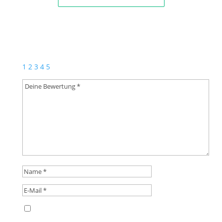
Schreibe die erste Rezension für „Spaziergang in
Eger (Polka)“
Deine E-Mail-Adresse wird nicht veröffentlicht.
Erforderliche Felder sind mit
*
markiert
1
2
3
4
5
Name, E-Mail-Adresse und Website in diesem
Browser für meinen nächsten Kommentar speichern.