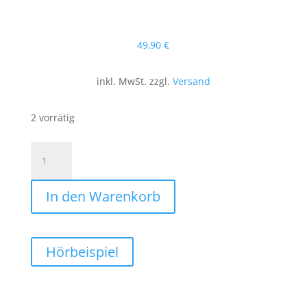
49
,90
€
inkl. MwSt. zzgl.
Versand
2 vorrätig
Spaziergang
in
Eger
In den Warenkorb
(Polka)
Menge
Hörbeispiel