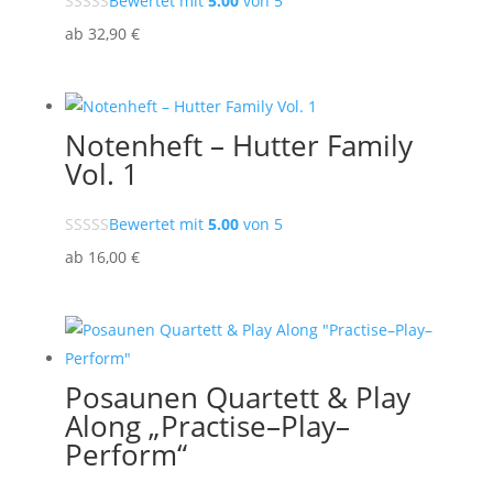
Bewertet mit
5.00
von 5
ab
32
,90
€
Notenheft – Hutter Family
Vol. 1
Bewertet mit
5.00
von 5
ab
16
,00
€
Posaunen Quartett & Play
Along „Practise–Play–
Perform“