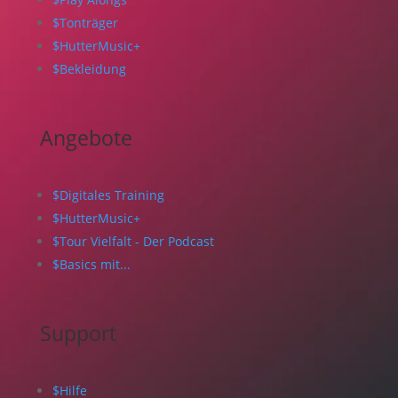
$
Tonträger
$
HutterMusic+
$
Bekleidung
Angebote
$
Digitales Training
$
HutterMusic+
$
Tour Vielfalt - Der Podcast
$
Basics mit...
Support
$
Hilfe