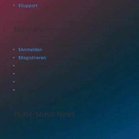
$
Support
Mein Konto
$
Anmelden
$
Registrieren
HutterMusic News