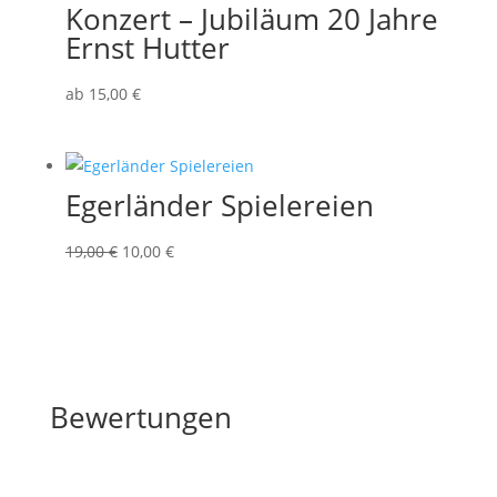
Konzert – Jubiläum 20 Jahre
Ernst Hutter
ab
15
,00
€
Egerländer Spielereien
Ursprünglicher
Aktueller
19,00
€
10,00
€
Preis
Preis
war:
ist:
19,00 €
10,00 €.
Bewertungen
Bewertungen