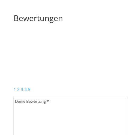
Bewertungen
Bewertungen
Schreibe die erste Rezension für „Schallplatte | Bleib
Dir Treu!“
Deine E-Mail-Adresse wird nicht veröffentlicht.
Erforderliche Felder sind mit
*
markiert
1
2
3
4
5