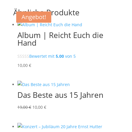
Ähnliche Produkte
Angebot!
Angebot!
Angebot!
Angebot!
Album | Reicht Euch die
Hand
Bewertet mit
5.00
von 5
10
,00
€
Das Beste aus 15 Jahren
Ursprünglicher
Aktueller
19,00
€
10,00
€
Preis
Preis
war:
ist:
19,00 €
10,00 €.