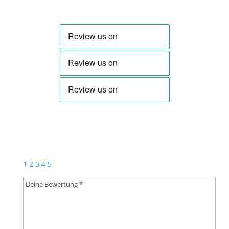
Schreibe die erste Rezension für „Schallplatte | Bleib
Dir Treu!“
Deine E-Mail-Adresse wird nicht veröffentlicht.
Erforderliche Felder sind mit
*
markiert
1
2
3
4
5