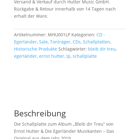
Versand & Verkauf durch Hutter Music GmbH.
Rückgabe & Retour innerhalb von 14 Tagen nach
erhalt der Ware.
Artikelnummer:
MHU001LP
Kategorien:
CD -
Egerländer
,
Sale
,
Tonträger
,
CDs
,
Schallplatten
,
Historische Produkte
Schlagwörter:
bleib dir treu
,
egerländer
,
ernst hutter
,
lp
,
schallplatte
Beschreibung
Die Schallplatte zum Album „Bleib dir Treu“ von
Ernst Hutter & Die Egerländer Musikanten – Das
Original aus dem Jahr 2019.