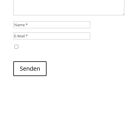
Name, E-Mail-Adresse und Website in diesem
Browser für meinen nächsten Kommentar speichern.
Senden