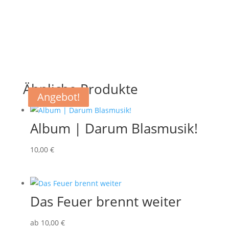
Ähnliche Produkte
Angebot!
Angebot!
Angebot!
Album | Darum Blasmusik!
10
,00
€
Das Feuer brennt weiter
ab
10
,00
€