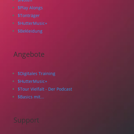
$
Play Alongs
$
Tonträger
$
HutterMusic+
$
Bekleidung
Angebote
$
Digitales Training
$
HutterMusic+
$
Tour Vielfalt - Der Podcast
$
Basics mit...
Support