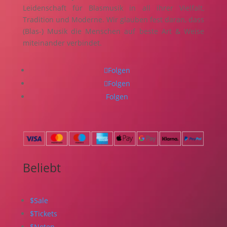
Leidenschaft für Blasmusik in all ihrer Vielfalt,
Tradition und Moderne. Wir glauben fest daran, dass
(Blas-) Musik die Menschen auf beste Art & Weise
miteinander verbindet.
Folgen
Folgen
Folgen
Beliebt
$
Sale
$
Tickets
$
Noten