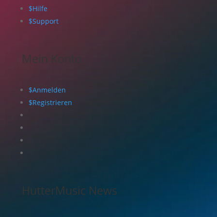
$
Hilfe
$
Support
Mein Konto
$
Anmelden
$
Registrieren
HutterMusic News