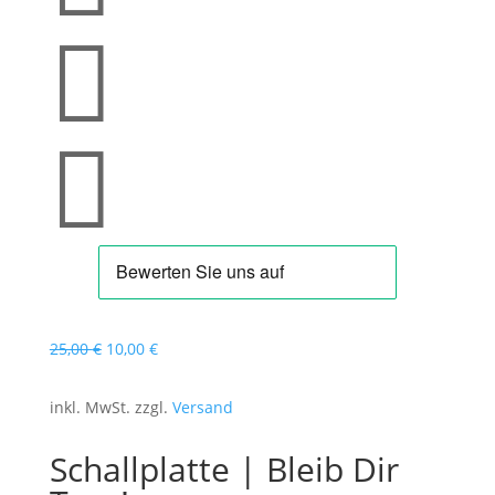


Ursprünglicher
Aktueller
25,00
€
10,00
€
Preis
Preis
war:
ist:
inkl. MwSt. zzgl.
Versand
25,00 €
10,00 €.
Schallplatte | Bleib Dir