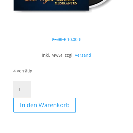
Ursprünglicher
Aktueller
25,00
€
10,00
€
Preis
Preis
war:
ist:
inkl. MwSt. zzgl.
Versand
25,00 €
10,00 €.
4 vorrätig
Schallplatte
|
Bleib
In den Warenkorb
Dir
Treu!
Menge