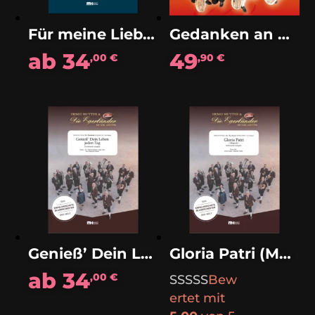
Für meine Liebsten (Polka)
Gedanken an Dich (Solo)
ab
34
49
,00
€
,90
€
Genieß’ Dein Leben jeden Tag (Polka)
Gloria Patri (Marsch)
ab
34
,00
€
Bew
ertet mit