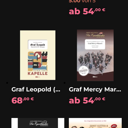
5.00
von 5
ab
54
,00
€
Graf Leopold (Marsch)
Graf Mercy Marsch
68
ab
54
,00
€
,00
€