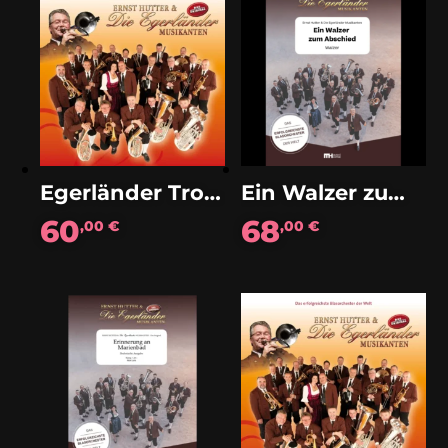
Egerländer Trompetentraum (Solo)
Ein Walzer zum Abschied (Walzer)
60
68
,00
€
,00
€