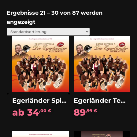
Ergebnisse 21 – 30 von 87 werden
angezeigt
Egerländer Spielereien (Polka)
Egerländer Tenorhorn-Rag (Solo)
ab
34
89
,00
€
,99
€