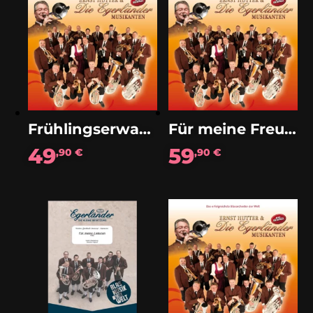
Frühlingserwachen (Walzer)
Für meine Freunde (Solo Tenorhorn)
49
59
,90
€
,90
€