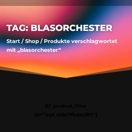
TAG: BLASORCHESTER
Start
/
Shop
/ Produkte verschlagwortet
mit „blasorchester“
[tf_product_filter
id=“wpf_66bf7fbdac387″]