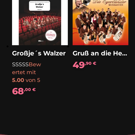
Großje´s Walzer
Gruß an die Heimat (Polka)
49
,90
€
Bew
ertet mit
5.00
von 5
68
,00
€