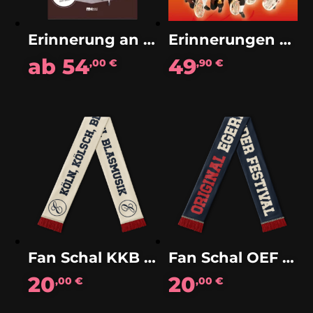
Erinnerung an Marienbad (Walzer)
Erinnerungen an Zuhaus (Walzer)
ab
54
49
,00
€
,90
€
Fan Schal KKB 26
Fan Schal OEF 26
20
20
,00
€
,00
€