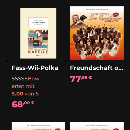
Fass-Wii-Polka
Freundschaft ohne Grenzen (Polka)
77
,99
€
Bew
ertet mit
5.00
von 5
68
,00
€