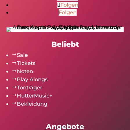
Folgen
Folgen
Beliebt
$
Sale
$
Tickets
$
Noten
$
Play Alongs
$
Tonträger
$
HutterMusic+
$
Bekleidung
Angebote