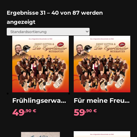
Ergebnisse 31 – 40 von 87 werden
angezeigt
Frühlingserwachen (Walzer)
Für meine Freunde (Solo Tenorhorn)
49
59
,90
€
,90
€