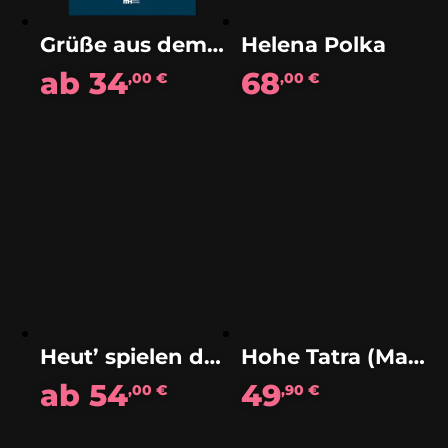
Grüße aus dem Mangfalltal (Polka)
Helena Polka
ab
34
68
,00
€
,00
€
Heut’ spielen die Egerländer (Polka)
Hohe Tatra (Marsch)
ab
54
49
,00
€
,90
€