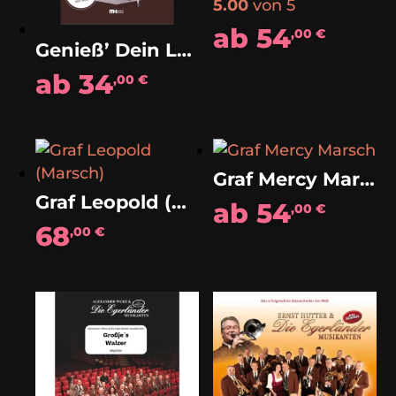
5.00
von 5
ab
54
,00
€
Genieß’ Dein Leben jeden Tag (Polka)
ab
34
,00
€
Graf Mercy Marsch
Graf Leopold (Marsch)
ab
54
,00
€
68
,00
€