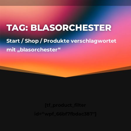
TAG: BLASORCHESTER
Start
/
Shop
/ Produkte verschlagwortet
mit „blasorchester“
[tf_product_filter
id=“wpf_66bf7fbdac387″]