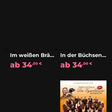
Im weißen Bräuhaus (Polka)
In der Büchsenmacherei (Polka)
ab
34
ab
34
,00
€
,00
€