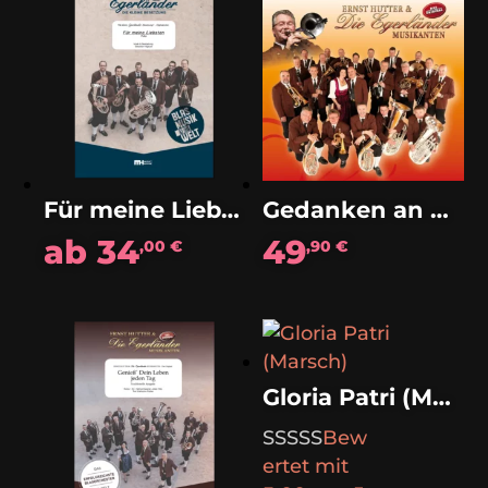
Für meine Liebsten (Polka)
Gedanken an Dich (Solo)
ab
34
49
,00
€
,90
€
Gloria Patri (Marsch)
Bew
ertet mit