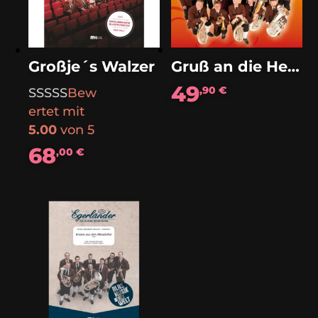
Großje´s Walzer
Gruß an die Heimat (Polka)
49
,90
€
Bew
ertet mit
5.00
von 5
68
,00
€