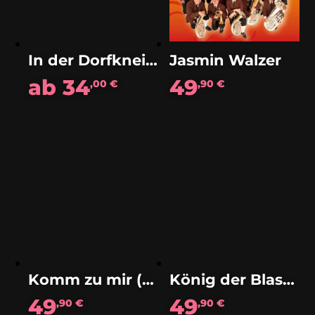
In der Dorfkneipe
Jasmin Walzer
ab
34
49
,00
€
,90
€
Komm zu mir (Polka)
König der Blasmusik (Polka)
49
49
,90
€
,90
€