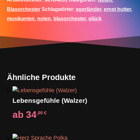
Blasorchester
Schlagwörter:
egerländer
,
ernst hutter
,
musikanten
,
noten
,
blasorchester
,
glück
Ähnliche Produkte
Lebensgefühle (Walzer)
ab
34
,00
€