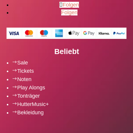
Folgen
Folgen
Beliebt
$
Sale
$
Tickets
$
Noten
$
Play Alongs
$
Tonträger
$
HutterMusic+
$
Bekleidung