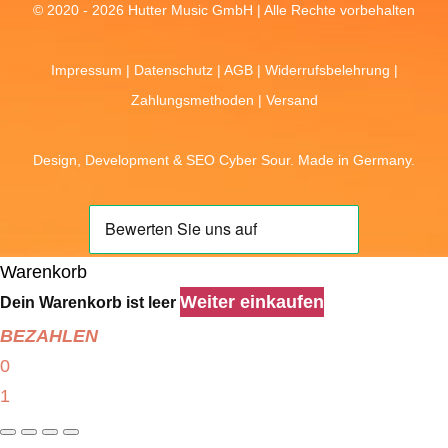
© 2020 - 2026 Hutter Music GmbH | Alle Rechte vorbehalten
Impressum
|
Datenschutz
|
AGB
|
Widerrufsbelehrung
|
Zahlungsmethoden
|
Versand
Design, Development &
SEO
Cyber Sour
. Made in Germany.
Warenkorb
Weiter einkaufen
Dein Warenkorb ist leer
BEZAHLEN
0
1