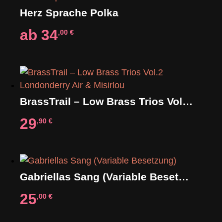
Herz Sprache Polka
ab
34
,00
€
BrassTrail – Low Brass Trios Vol.2 Londonderry Air & Misirlou
29
,90
€
Gabriellas Sang (Variable Besetzung)
25
,00
€