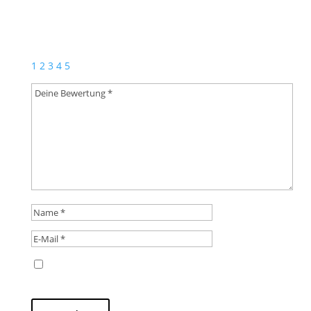
CLUB“
Deine E-Mail-Adresse wird nicht veröffentlicht.
Erforderliche Felder sind mit
*
markiert
1
2
3
4
5
Name, E-Mail-Adresse und Website in diesem
Browser für meinen nächsten Kommentar speichern.