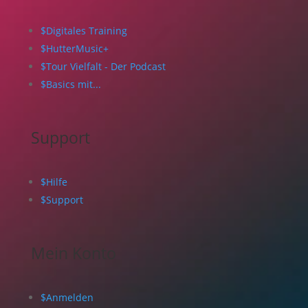
$
Digitales Training
$
HutterMusic+
$
Tour Vielfalt - Der Podcast
$
Basics mit...
Support
$
Hilfe
$
Support
Mein Konto
$
Anmelden