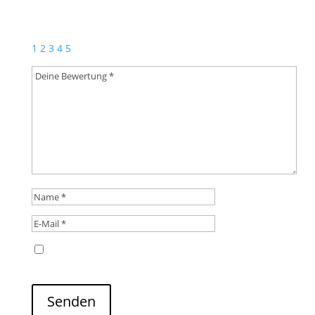
Deine E-Mail-Adresse wird nicht veröffentlicht.
Erforderliche Felder sind mit
*
markiert
1
2
3
4
5
Name, E-Mail-Adresse und Website in diesem
Browser für meinen nächsten Kommentar speichern.
Senden