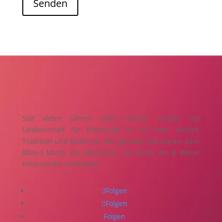
Senden
Seit vielen Jahren steht unsere Familie mit
Leidenschaft für Blasmusik in all ihrer Vielfalt,
Tradition und Moderne. Wir glauben fest daran, dass
(Blas-) Musik die Menschen auf beste Art & Weise
miteinander verbindet.
Folgen
Folgen
Folgen