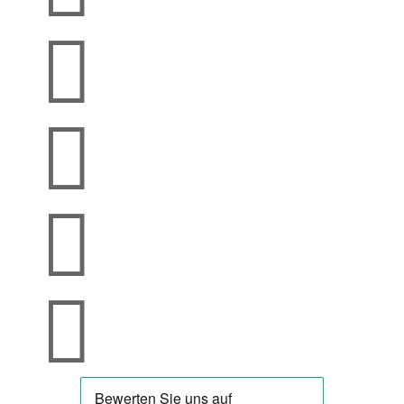



