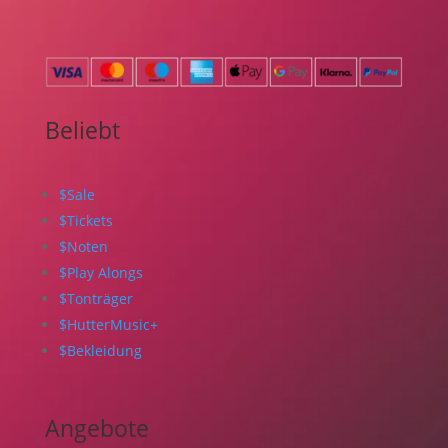
Beliebt
$
Sale
$
Tickets
$
Noten
$
Play Alongs
$
Tonträger
$
HutterMusic+
$
Bekleidung
Angebote